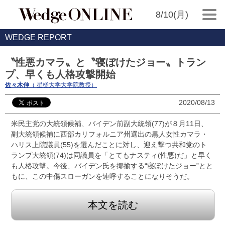
8/10(月)
WEDGE REPORT
〝性悪カマラ〟と〝寝ぼけたジョー〟トラン
プ、早くも人格攻撃開始
佐々木伸
（ 星槎大学大学院教授）
2020/08/13
米民主党の大統領候補、バイデン前副大統領(77)が８月11日、
副大統領候補に西部カリフォルニア州選出の黒人女性カマラ・
ハリス上院議員(55)を選んだことに対し、迎え撃つ共和党のト
ランプ大統領(74)は同議員を「とてもナスティ(性悪)だ」と早く
も人格攻撃。今後、バイデン氏を揶揄する“寝ぼけたジョー”とと
もに、この中傷スローガンを連呼することになりそうだ。
本文を読む