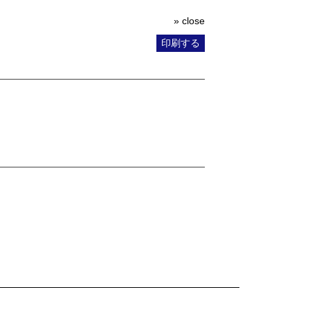
» close
印刷する