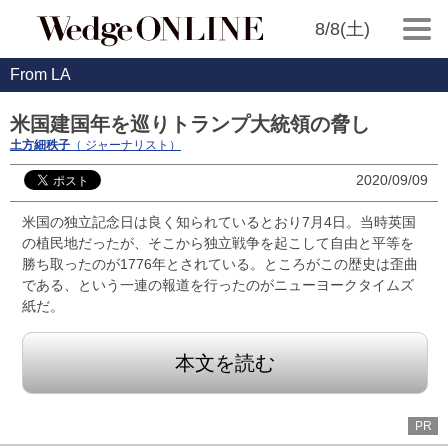
8/8(土)
From LA
米国建国年を巡りトランプ大統領の脅し
土方細秩子
（ ジャーナリスト）
2020/09/09
米国の独立記念日は良く知られているとおり7月4日。当時英国
の植民地だったが、そこから独立戦争を起こして自由と平等を
勝ち取ったのが1776年とされている。ところがこの歴史は歪曲
である、という一連の報道を行ったのがニューヨークタイムズ
紙だ。
本文を読む
PR