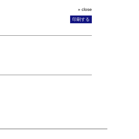
» close
印刷する