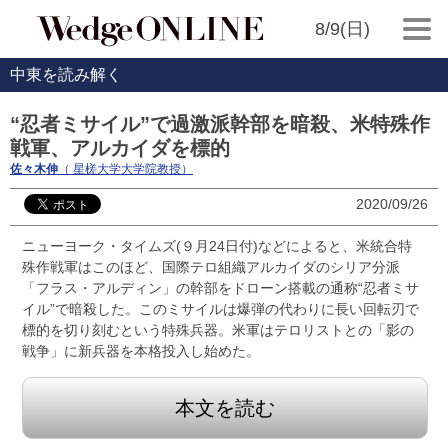
8/9(日)
中東を読み解く
“忍者ミサイル”で過激派幹部を暗殺、米特殊作
戦軍、アルカイダを標的
佐々木伸
（ 星槎大学大学院教授）
2020/09/26
ニューヨーク・タイムズ(９月24日付)などによると、米統合特
殊作戦軍はこのほど、国際テロ組織アルカイダのシリア分派
「フラス・アルディン」の幹部をドローン搭載の通称“忍者ミサ
イル”で暗殺した。このミサイルは爆弾の代わりに長い回転刃で
標的を切り刻むという特殊兵器。米軍はテロリストとの「影の
戦争」に新兵器を本格投入し始めた。
本文を読む