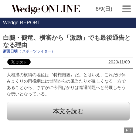
8/9(日)
Wedge REPORT
白鵬・鶴竜、横審から「激励」でも最後通告と
なる理由
新田日明
（ スポーツライター）
2020/11/09
大相撲の横綱の地位は〝特権階級〟だ。とはいえ、これだけ休
みまくりの両横綱には世間からの風当たりが厳しくなる一方で
あることから、さすがに今回ばかりは進退問題へと発展しそう
な勢いとなっている。
本文を読む
PR