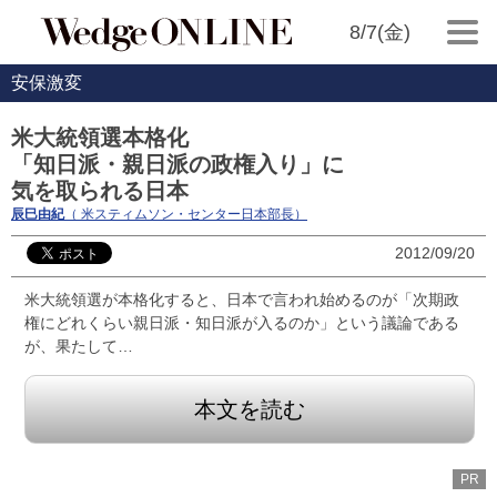
8/7(金)
安保激変
米大統領選本格化
「知日派・親日派の政権入り」に
気を取られる日本
辰巳由紀
（ 米スティムソン・センター日本部長）
2012/09/20
米大統領選が本格化すると、日本で言われ始めるのが「次期政
権にどれくらい親日派・知日派が入るのか」という議論である
が、果たして…
本文を読む
PR