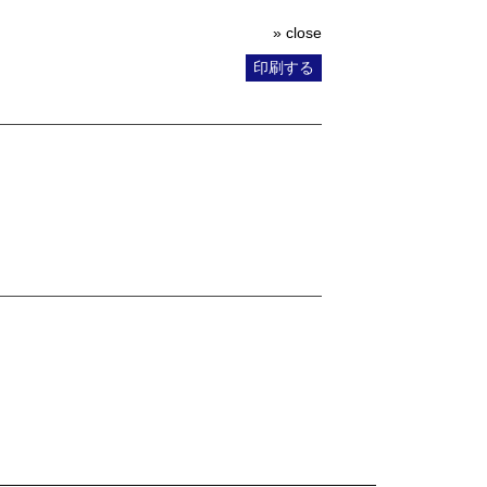
» close
印刷する