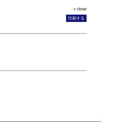
» close
印刷する