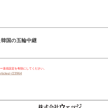
た韓国の五輪中継
。
ー送信設定を有効にしてください。
rticles/-/23964