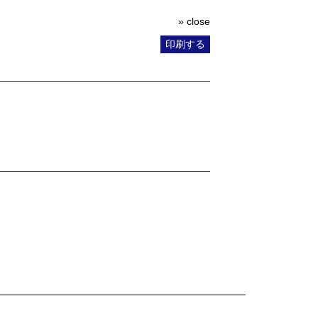
» close
印刷する