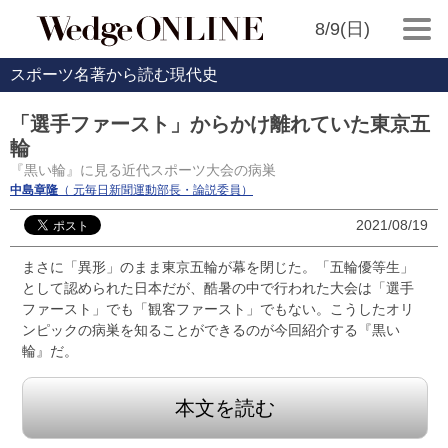
8/9(日)
スポーツ名著から読む現代史
「選手ファースト」からかけ離れていた東京五
輪
『黒い輪』に見る近代スポーツ大会の病巣
中島章隆
（ 元毎日新聞運動部長・論説委員）
2021/08/19
まさに「異形」のまま東京五輪が幕を閉じた。「五輪優等生」
として認められた日本だが、酷暑の中で行われた大会は「選手
ファースト」でも「観客ファースト」でもない。こうしたオリ
ンピックの病巣を知ることができるのが今回紹介する『黒い
輪』だ。
本文を読む