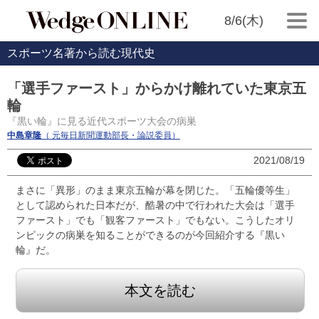
8/6(木)
スポーツ名著から読む現代史
「選手ファースト」からかけ離れていた東京五
輪
『黒い輪』に見る近代スポーツ大会の病巣
中島章隆
（ 元毎日新聞運動部長・論説委員）
2021/08/19
まさに「異形」のまま東京五輪が幕を閉じた。「五輪優等生」
として認められた日本だが、酷暑の中で行われた大会は「選手
ファースト」でも「観客ファースト」でもない。こうしたオリ
ンピックの病巣を知ることができるのが今回紹介する『黒い
輪』だ。
本文を読む