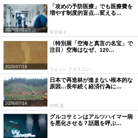
「攻めの予防医療」でも医療費を
増やす制度的盲点…変える…
2026/07/21
平沢裕子
〈特別展「空海と真言の名宝」で
注目〉空海はなぜ、120…
2026/07/18
ウェッジ クロスコン…
日本で再造林が進まない根本的な
原因…長年続く経済行為に…
2026/07/14
中岡 茂
グルコサミンはアルツハイマー病
を悪化させる？話題を呼ぶ…