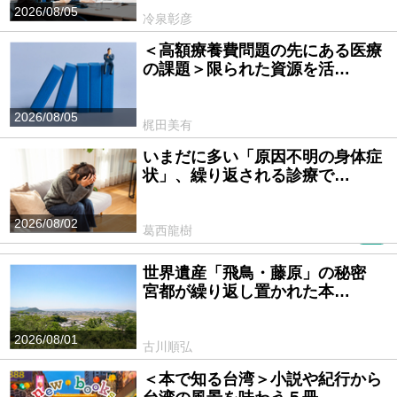
2026/08/05
冷泉彰彦
＜高額療養費問題の先にある医療
の課題＞限られた資源を活…
2026/08/05
梶田美有
いまだに多い「原因不明の身体症
状」、繰り返される診療で…
2026/08/02
葛西龍樹
PR
世界遺産「飛鳥・藤原」の秘密
宮都が繰り返し置かれた本…
2026/08/01
古川順弘
＜本で知る台湾＞小説や紀行から