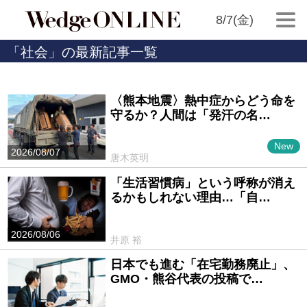
8/7(金)
「社会」の最新記事一覧
〈熊本地震〉熱中症からどう命を
守るか？人間は「発汗の名…
New
2026/08/07
唐木英明
「生活習慣病」という呼称が消え
るかもしれない理由…「自…
2026/08/06
井原 裕
日本でも進む「在宅勤務廃止」、
GMO・熊谷代表の投稿で…