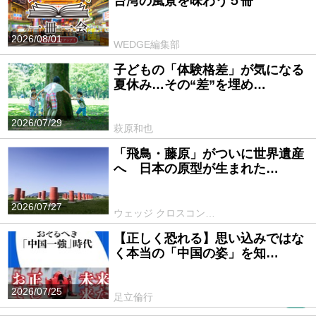
台湾の風景を味わう５冊
2026/08/01
WEDGE編集部
子どもの「体験格差」が気になる
夏休み…その“差”を埋め…
2026/07/29
萩原和也
「飛鳥・藤原」がついに世界遺産
へ 日本の原型が生まれた…
2026/07/27
ウェッジ クロスコン…
【正しく恐れる】思い込みではな
く本当の「中国の姿」を知…
2026/07/25
足立倫行
PR