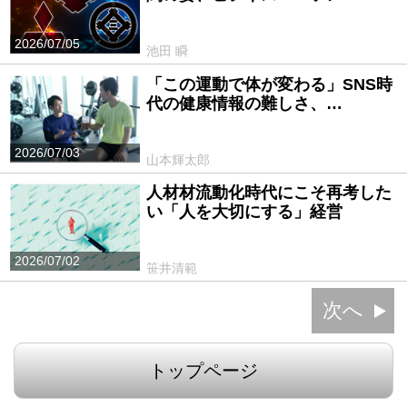
2026/07/05
池田 瞬
「この運動で体が変わる」SNS時
代の健康情報の難しさ、…
2026/07/03
山本輝太郎
人材材流動化時代にこそ再考した
い「人を大切にする」経営
2026/07/02
笹井清範
次へ
トップページ