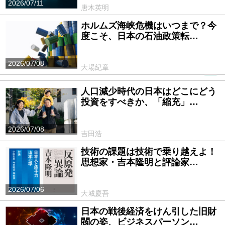
2026/07/11
唐木英明
ホルムズ海峡危機はいつまで？今
度こそ、日本の石油政策転…
2026/07/08
大場紀章
PR
人口減少時代の日本はどこにどう
投資をすべきか、「縮充」…
2026/07/08
吉田浩
技術の課題は技術で乗り越えよ！
思想家・吉本隆明と評論家…
2026/07/06
大城慶吾
日本の戦後経済をけん引した旧財
閥の姿、ビジネスパーソン…