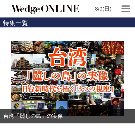
8/9(日)
特集一覧
台湾「麗しの島」の実像