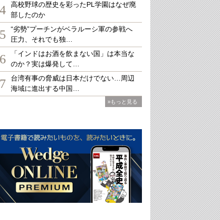
高校野球の歴史を彩ったPL学園はなぜ廃
4
部したのか
“劣勢”プーチンがベラルーシ軍の参戦へ
5
圧力、それでも独…
「インドはお酒を飲まない国」は本当な
6
のか？実は爆発して…
台湾有事の脅威は日本だけでない…周辺
7
海域に進出する中国…
»もっと見る