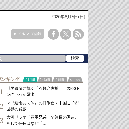
2026年8月9日(日)
メルマガ登録
ランキング
1時間
24時間
1週間
いいね
世界遺産に輝く「石舞台古墳」 2300ト
1
ンの巨石が露出…
＜〝運命共同体〟の日米台＞中国こそが
2
世界の脅威....…
大河ドラマ「豊臣兄弟」で注目の秀吉、
3
そして信長はなぜ「…