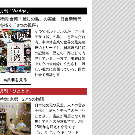
月刊「Wedge」
特集:台湾「麗しの島」の実像 日台新時代
を拓く「3つの視座」
かつてポルトガル人が「フォル
モサ（麗しの島）」と呼んだ台
湾。半導体産業で世界の最先端
技術をリードし、日本統治時代
の記憶も、歴史の一部として内
包している。一方で、現在は米
中対立の最前線に立たされ、難
しい現実に直面している。国際
社会で複雑な立…
»詳細を見る
月刊「ひととき」
特集:京都 2と5の物語
日本の文化や風土、人々の営み
を伝え、旅へと誘ってきた「ひ
ととき」。当誌が幾度となく特
集してきたのが京都です。創刊
25周年を迎える今号では、
〝2〟と〝5〟をキーワード