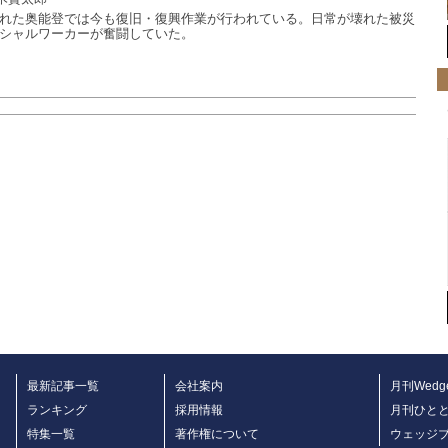
れた奥能登では今も復旧・復興作業が行われている。日常が壊れた被災
シャルワーカーが奮闘していた。
最新記事一覧
会社案内
月刊Wedg
ランキング
採用情報
月刊ひと
特集一覧
著作権について
ウェッジ