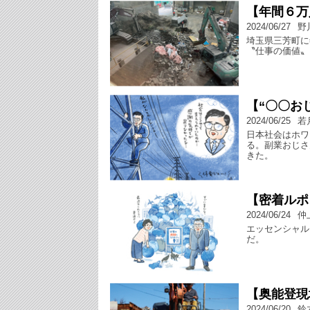
【年間６万
2024/06/27
野
埼玉県三芳町に
〝仕事の価値〟
【“〇〇お
2024/06/25
若
日本社会はホワ
る。副業おじさ
きた。
【密着ルポ
2024/06/24
仲
エッセンシャル
だ。
【奥能登現
2024/06/20
鈴