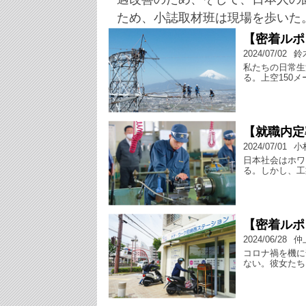
ため、小誌取材班は現場を歩いた
【密着ルポ
2024/07/02
鈴
私たちの日常生
る。上空150
【就職内定
2024/07/01
小
日本社会はホワ
る。しかし、工
【密着ルポ
2024/06/28
仲
コロナ禍を機に
ない。彼女たち