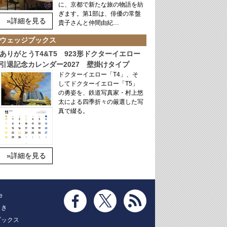
に、京都で新たな旅の物語を紡
ぎます。第1部は、俳優の常盤
»詳細を見る
貴子さんと仲間由紀…
ウェッジブックス
ありがとうT4&T5 923形ドクターイエロー
引退記念カレンダー2027 壁掛けタイプ
ドクターイエロー「T4」、そ
してドクターイエロー「T5」
の勇姿を、鉄道写真家・村上悠
太による四季折々の厳選した写
真で綴る。
»詳細を見る
e
とき
ブックス