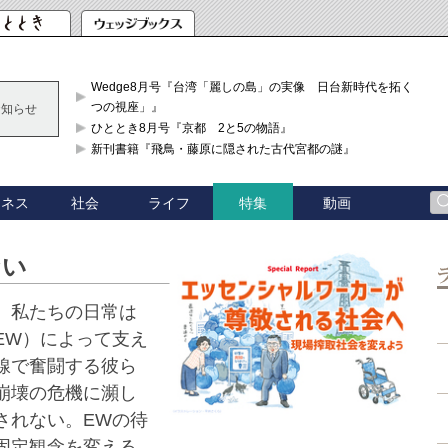
Wedge8月号『台湾「麗しの島」の実像 日台新時代を拓く「3
つの視座」』
お知らせ
ひととき8月号『京都 2と5の物語』
新刊書籍『飛鳥・藤原に隠された古代宮都の謎』
ジネス
社会
ライフ
動画
特集
ない
。私たちの日常は
EW）によって支え
線で奮闘する彼ら
崩壊の危機に瀕し
されない。EWの待
固定観念を変える