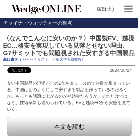
8/8(土)
チャイナ・ウォッチャーの視点
〈なんでこんなに安いのか？〉中国製EV、越境
EC…格安を実現している見落とせない理由、
G7サミットでも問題視された安すぎる中国製品
高口康太
（ ジャーナリスト、千葉大学客員教授）
2024/06/24
安い中国製品の氾濫がこの1年あまり、改めて注目が集まってい
る。中国はどのようにして安すぎる製品を作っているのだろう
か。もっとも話題に上がるのが補助金だろうが、それだけでは
なく、技術革新も進められている。EVと越境ECから実態を見て
いく。
本文を読む