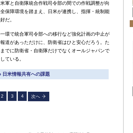
、米軍と自衛隊統合作戦司令部の間での作戦調整が向
安全保障環境を踏まえ、日米が連携し、指揮・統制能
格好だ。
一環で統合軍司令部への移行など強化計画の中止が
の報道があっただけに、防衛省はひと安心だろう。た
れまでに防衛省・自衛隊だけでなくオールジャパンで
積している。
» 日米情報共有への課題
2
3
4
次へ