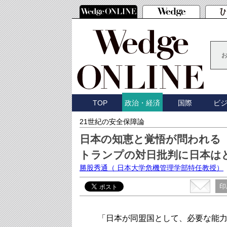
TOP
国際
ビ
政治・経済
21世紀の安全保障論
日本の知恵と覚悟が問われる
トランプの対日批判に日本は
勝股秀通
（ 日本大学危機管理学部特任教授）
印
「日本が同盟国として、必要な能力