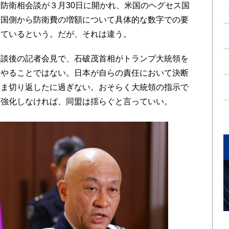
防衛相会談が３月30日に開かれ、米国のヘグセス国
米国側から防衛費の増額について具体的な数字での要
っているという。だが、それは違う。
談後の記者会見で、石破茂首相がトランプ大統領を
てやることではない。日本が自らの責任において決断
まま切り返したに過ぎない。おそらく大統領の指示で
を強化しなければ、同盟は揺らぐと言っていい。