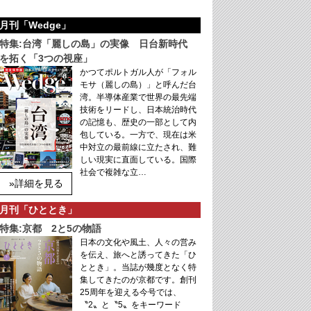
月刊「Wedge」
特集:台湾「麗しの島」の実像 日台新時代
を拓く「3つの視座」
かつてポルトガル人が「フォル
モサ（麗しの島）」と呼んだ台
湾。半導体産業で世界の最先端
技術をリードし、日本統治時代
の記憶も、歴史の一部として内
包している。一方で、現在は米
中対立の最前線に立たされ、難
しい現実に直面している。国際
社会で複雑な立…
»詳細を見る
月刊「ひととき」
特集:京都 2と5の物語
日本の文化や風土、人々の営み
を伝え、旅へと誘ってきた「ひ
ととき」。当誌が幾度となく特
集してきたのが京都です。創刊
25周年を迎える今号では、
〝2〟と〝5〟をキーワード