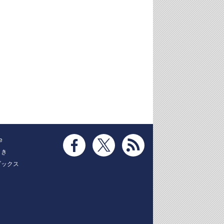
e
とき
ブックス