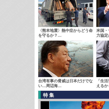
〈熊本地震〉熱中症からどう命
米国・
を守るか？…
力協定
台湾有事の脅威は日本だけでな
「生活
い…周辺海…
えるか
特集