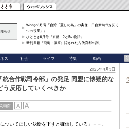
Wedge8月号『台湾「麗しの島」の実像 日台新時代を拓く「3
つの視座」』
お知らせ
ひととき8月号『京都 2と5の物語』
新刊書籍『飛鳥・藤原に隠された古代宮都の謎』
ジネス
社会
ライフ
特集
動画
2025年4月3日
「統合作戦司令部」の発足 同盟に懐疑的な
どう反応していくべきか
刷画面
について正しい決断を下すと確信している」－－。