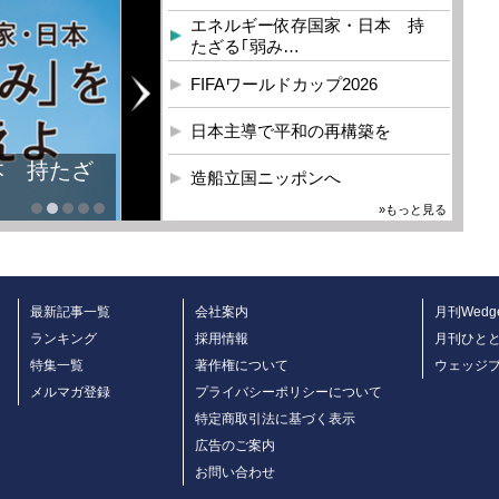
エネルギー依存国家・日本 持
たざる｢弱み…
FIFAワールドカップ2026
日本主導で平和の再構築を
本 持たざ
造船立国ニッポンへ
»もっと見る
最新記事一覧
会社案内
月刊Wedg
ランキング
採用情報
月刊ひと
特集一覧
著作権について
ウェッジ
メルマガ登録
プライバシーポリシーについて
特定商取引法に基づく表示
広告のご案内
お問い合わせ