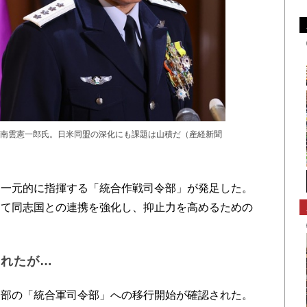
南雲憲一郎氏。日米同盟の深化にも課題は山積だ（産経新聞
一元的に指揮する「統合作戦司令部」が発足した。
して同志国との連携を強化し、抑止力を高めるための
されたが…
部の「統合軍司令部」への移行開始が確認された。