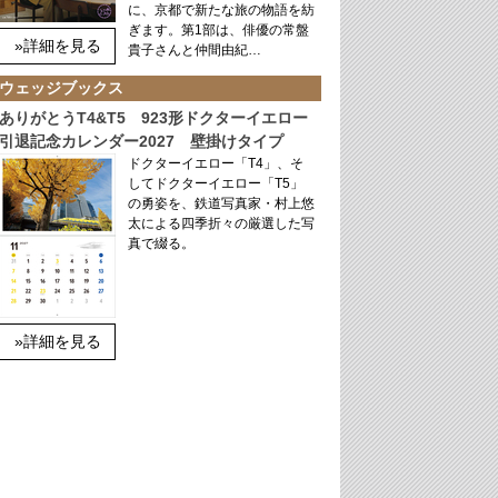
に、京都で新たな旅の物語を紡
ぎます。第1部は、俳優の常盤
»詳細を見る
貴子さんと仲間由紀…
ウェッジブックス
ありがとうT4&T5 923形ドクターイエロー
引退記念カレンダー2027 壁掛けタイプ
ドクターイエロー「T4」、そ
してドクターイエロー「T5」
の勇姿を、鉄道写真家・村上悠
太による四季折々の厳選した写
真で綴る。
»詳細を見る