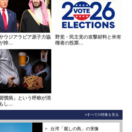
サウジアラビア原子力協
野党・民主党の攻撃材料と米有
が持…
権者の投票…
習慣病」という呼称が消
もし…
»すべての特集を見る
台湾「麗しの島」の実像