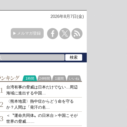
2026年8月7日(金)
メルマガ登録
ランキング
1時間
24時間
1週間
いいね
台湾有事の脅威は日本だけでない…周辺
1
海域に進出する中国…
〈熊本地震〉熱中症からどう命を守る
2
か？人間は「発汗の名…
＜〝運命共同体〟の日米台＞中国こそが
3
世界の脅威....…