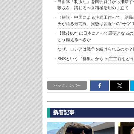
自衛隊「制服組」を国会答弁から排除す
吸収を、講じるべき積極活用の手立て
〈解説〉中国による沖縄工作って、結局
氏が語る最前線、実態は習近平の“号令”
【戦後80年は日本にとって悪夢となるの
どう備えるべきか
なぜ、ロシアは戦争を続けられるのか？
SNSという〝群衆〟から 民主主義をど
バックナンバー
新着記事