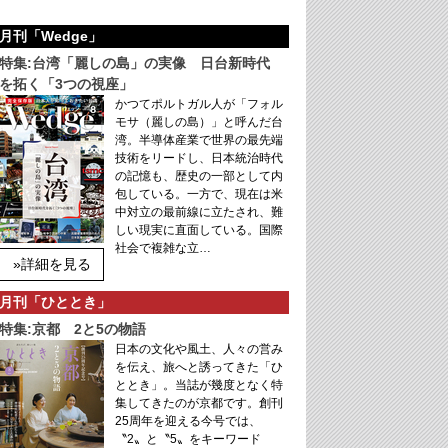
月刊「Wedge」
特集:台湾「麗しの島」の実像 日台新時代
を拓く「3つの視座」
かつてポルトガル人が「フォル
モサ（麗しの島）」と呼んだ台
湾。半導体産業で世界の最先端
技術をリードし、日本統治時代
の記憶も、歴史の一部として内
包している。一方で、現在は米
中対立の最前線に立たされ、難
しい現実に直面している。国際
社会で複雑な立…
»詳細を見る
月刊「ひととき」
特集:京都 2と5の物語
日本の文化や風土、人々の営み
を伝え、旅へと誘ってきた「ひ
ととき」。当誌が幾度となく特
集してきたのが京都です。創刊
25周年を迎える今号では、
〝2〟と〝5〟をキーワード