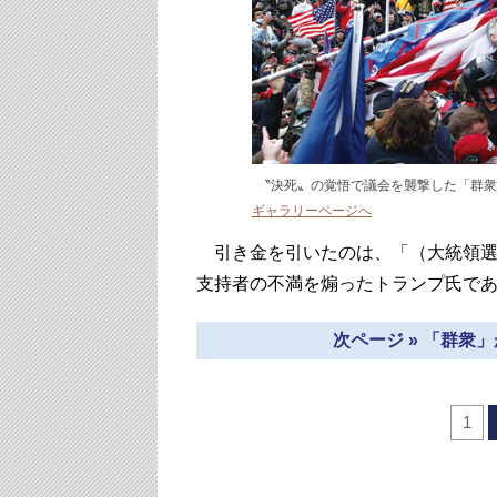
〝決死〟の覚悟で議会を襲撃した「群衆」た
ギャラリーページへ
引き金を引いたのは、「（大統領選
支持者の不満を煽ったトランプ氏で
次ページ » 「群衆
1