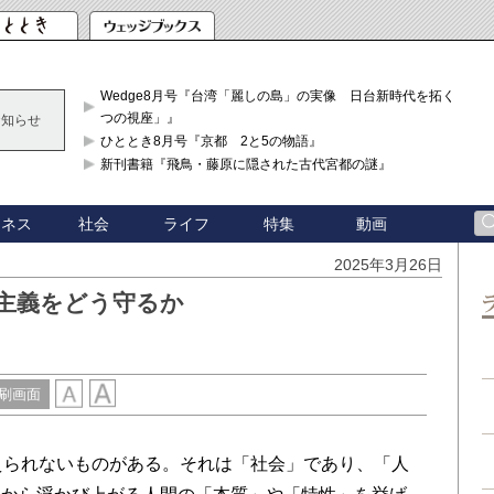
Wedge8月号『台湾「麗しの島」の実像 日台新時代を拓く「3
つの視座」』
お知らせ
ひととき8月号『京都 2と5の物語』
新刊書籍『飛鳥・藤原に隠された古代宮都の謎』
ジネス
社会
ライフ
特集
動画
2025年3月26日
主主義をどう守るか
刷画面
えられないものがある。それは「社会」であり、「人