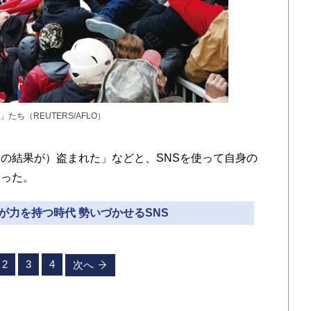
ち（REUTERS/AFLO）
の結果が）盗まれた」などと、SNSを使って自身の
あった。
」が力を持つ時代 勢いづかせるSNS
2
3
4
次へ