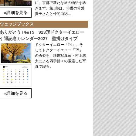
に、京都で新たな旅の物語を紡
ぎます。第1部は、俳優の常盤
»詳細を見る
貴子さんと仲間由紀…
ウェッジブックス
ありがとうT4&T5 923形ドクターイエロー
引退記念カレンダー2027 壁掛けタイプ
ドクターイエロー「T4」、そ
してドクターイエロー「T5」
の勇姿を、鉄道写真家・村上悠
太による四季折々の厳選した写
真で綴る。
»詳細を見る