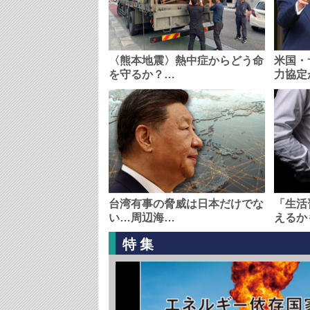
〈熊本地震〉熱中症からどう命
米国・
を守るか？…
力協定
台湾有事の脅威は日本だけでな
「生活
い…周辺海…
えるか
特集