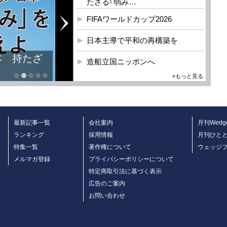
たざる｢弱み…
FIFAワールドカップ2026
日本主導で平和の再構築を
本 持たざ
造船立国ニッポンへ
»もっと見る
最新記事一覧
会社案内
月刊Wedg
ランキング
採用情報
月刊ひと
特集一覧
著作権について
ウェッジ
メルマガ登録
プライバシーポリシーについて
特定商取引法に基づく表示
広告のご案内
お問い合わせ