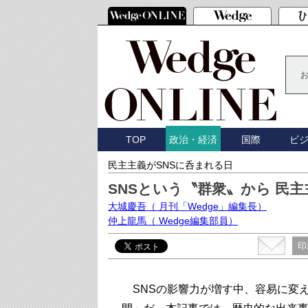
TOP
国際
ビ
政治・経済
民主主義がSNSに呑まれる日
SNSという〝群衆〟から 民
大城慶吾
（ 月刊「Wedge」編集長）
仲上龍馬
（ Wedge編集部員）
印
SNSの影響力が増す中、容易に変