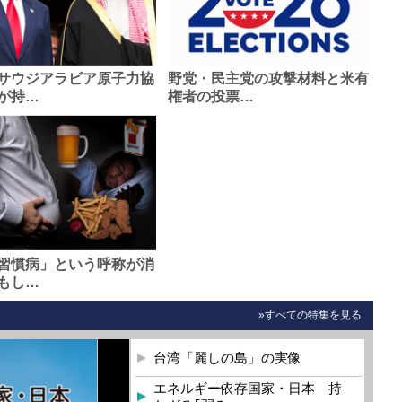
サウジアラビア原子力協
野党・民主党の攻撃材料と米有
が持…
権者の投票…
習慣病」という呼称が消
もし…
»すべての特集を見る
台湾「麗しの島」の実像
エネルギー依存国家・日本 持