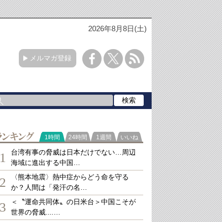
2026年8月8日(土)
メルマガ登録
ランキング
1時間
24時間
1週間
いいね
台湾有事の脅威は日本だけでない…周辺
1
海域に進出する中国…
〈熊本地震〉熱中症からどう命を守る
2
か？人間は「発汗の名…
＜〝運命共同体〟の日米台＞中国こそが
3
世界の脅威....…