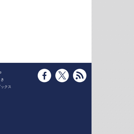
e
とき
ブックス