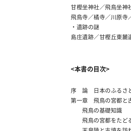
甘樫坐神社／飛鳥坐神
飛鳥寺／橘寺／川原寺
・遺跡の謎
島庄遺跡／甘樫丘東麓
<本書の目次>
序 論 日本のふるさ
第一章 飛鳥の宮都と
飛鳥の基礎知識
飛鳥の宮都をたど
天皇陵と古墳を訪