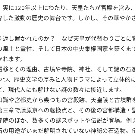
、実に120年以上にわたり、天皇たちが宮殿を営み
容した激動の歴史の舞台です。しかし、その華やか
り返し置かれたのか？ なぜ天皇が代替わりごとに
の風土と霊性、そして日本の中央集権国家を築くま
かれます。
遷移とその理由、古墳や寺院、神社、そして謎の石
つつ、歴史文学の厚みと人物ドラマによって立体的
ど、現代人にも解けない謎の数々に接近します。
知識や宮都史から幾つもの宮殿跡、天皇陵と古墳群
第三章で藤原京への転換点と、その後の宮都構造・
寺院のほか、数多くの謎スポットや伝説が登場。例
石の用途がいまだ解明されていない神秘の石造物。