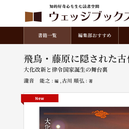
書籍一覧
編集部おすすめ
飛鳥・藤原に隠された古
大化改新と律令国家誕生の舞台裏
瀧音 能之
,古川 順弘
：編
：著
New