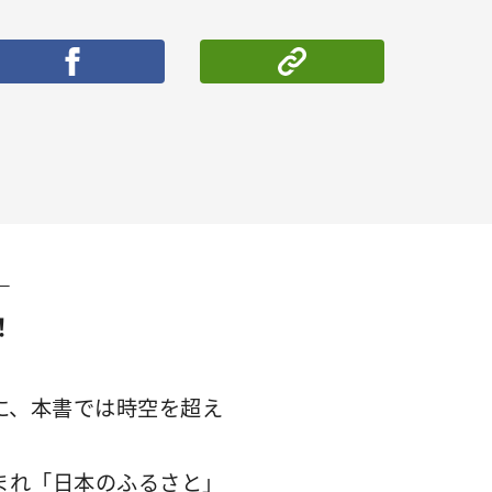
ポストする
シェアする
―
！
に、本書では時空を超え
まれ「日本のふるさと」