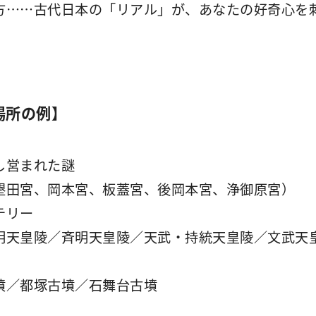
方……古代日本の「リアル」が、あなたの好奇心を
場所の例】
し営まれた謎
墾田宮、岡本宮、板蓋宮、後岡本宮、浄御原宮）
テリー
明天皇陵／斉明天皇陵／天武・持統天皇陵／文武天
墳／都塚古墳／石舞台古墳