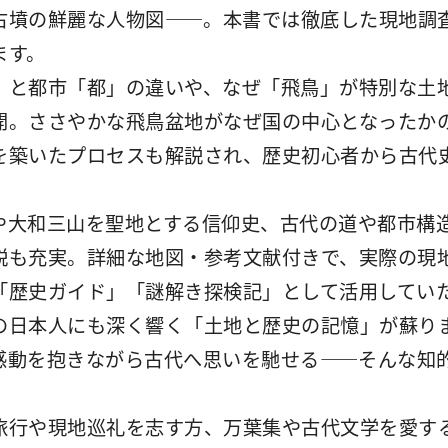
古墳の鮮麗な人物図――。本書では徹底した現地調
ます。
」と都市「都」の違いや、なぜ「飛鳥」が特別な土
開。ささやかな飛鳥盆地がなぜ国の中心となったか
を築いたプロセスも解説され、歴史初心者から古代
や大和三山を聖地とする信仰史、古代の道や都市構
説も充実。詳細な地図・参考文献付きで、実際の現
「歴史ガイド」「謎解き探検記」として活用してい
の日本人にも深く響く「土地と歴史の記憶」が蘇り
感動を抱きながら古代へ思いを馳せる――そんな知
。
旅行や現地巡礼を志す方、万葉集や古代文学を愛す