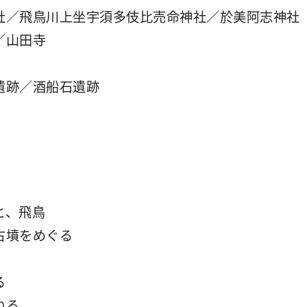
社／飛鳥川上坐宇須多伎比売命神社／於美阿志神社
／山田寺
遺跡／酒船石遺跡
と、飛鳥
古墳をめぐる
る
ねる