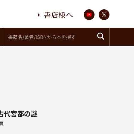
書店様へ
古代宮都の謎
裏