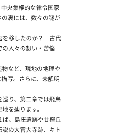
、中央集権的な律令国家
さの裏には、数々の謎が
宮を移したのか？ 古代
での人々の想い・苦悩
造物など、現地の地理や
に描写。さらに、未解明
を巡り、第二章では飛鳥
聖地を辿ります。
えば、島庄遺跡や甘樫丘
伝説の大官大寺跡、キト