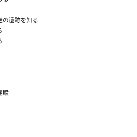
謎の遺跡を知る
る
る
極殿