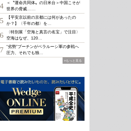
＜〝運命共同体〟の日米台＞中国こそが
4
世界の脅威....…
【平安京以前の京都には何があったの
5
か？】〈千年の都〉を…
〈特別展「空海と真言の名宝」で注目〉
6
空海はなぜ、120…
“劣勢”プーチンがベラルーシ軍の参戦へ
7
圧力、それでも独…
»もっと見る