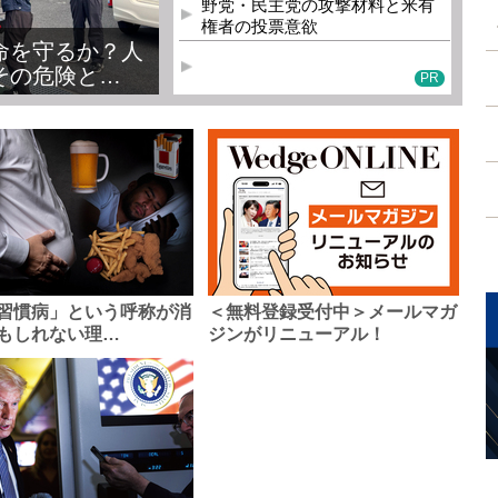
野党・民主党の攻撃材料と米有
権者の投票意欲
命を守るか？人
その危険と…
PR
習慣病」という呼称が消
＜無料登録受付中＞メールマガ
もしれない理…
ジンがリニューアル！