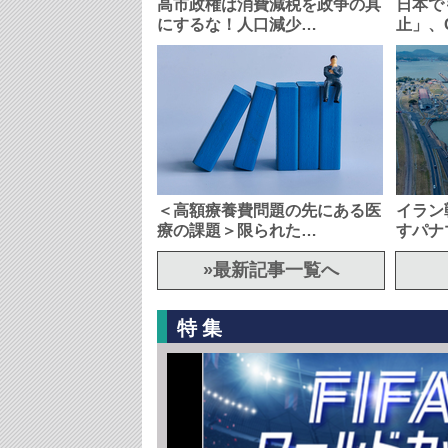
高市政権は消費減税を政争の具
日本で
にするな！人口減少…
止」、
＜高額療養費問題の先にある医
イラン
療の課題＞限られた…
すパナ
»最新記事一覧へ
特集