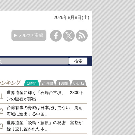
2026年8月8日(土)
メルマガ登録
ランキング
1時間
24時間
1週間
いいね
世界遺産に輝く「石舞台古墳」 2300ト
1
ンの巨石が露出…
台湾有事の脅威は日本だけでない…周辺
2
海域に進出する中国…
世界遺産「飛鳥・藤原」の秘密 宮都が
3
繰り返し置かれた本…