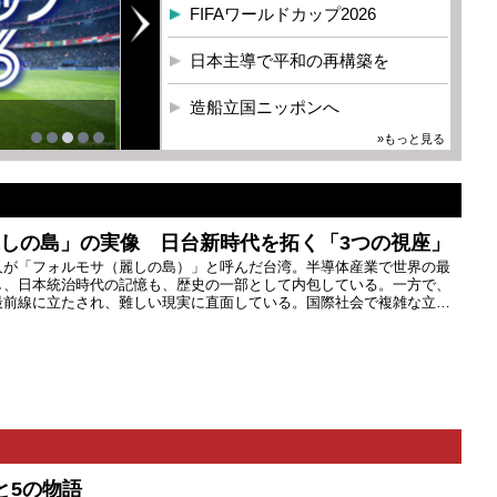
FIFAワールドカップ2026
日本主導で平和の再構築を
造船立国ニッポンへ
»もっと見る
麗しの島」の実像 日台新時代を拓く「3つの視座」
人が「フォルモサ（麗しの島）」と呼んだ台湾。半導体産業で世界の最
し、日本統治時代の記憶も、歴史の一部として内包している。一方で、
最前線に立たされ、難しい現実に直面している。国際社会で複雑な立…
と5の物語