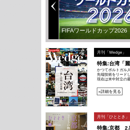
FIFAワールドカップ2026
月刊「Wedge」
特集:台湾「
かつてポルトガル
先端技術をリード
現在は米中対立の
»詳細を見る
月刊「ひととき」
特集:京都 2