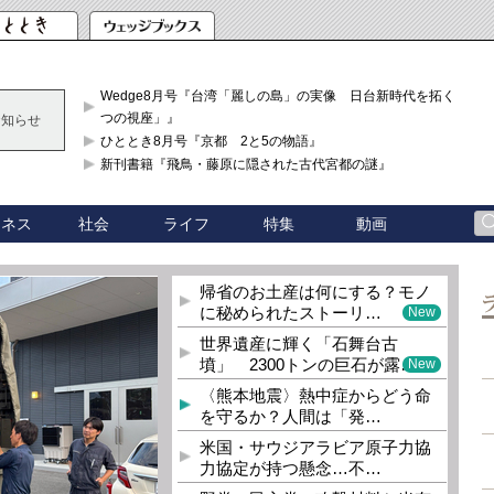
Wedge8月号『台湾「麗しの島」の実像 日台新時代を拓く「3
つの視座」』
お知らせ
ひととき8月号『京都 2と5の物語』
新刊書籍『飛鳥・藤原に隠された古代宮都の謎』
ジネス
社会
ライフ
特集
動画
帰省のお土産は何にする？モノ
に秘められたストーリ…
New
世界遺産に輝く「石舞台古
墳」 2300トンの巨石が露…
New
〈熊本地震〉熱中症からどう命
を守るか？人間は「発…
米国・サウジアラビア原子力協
力協定が持つ懸念…不…