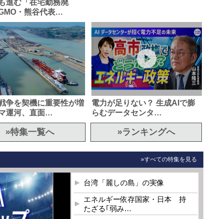
も進む「在宅勤務廃
GMO・熊谷代表…
戦争を契機に重要性が増
電力が足りない？ 生成AIで膨
マ運河、直面…
らむデータセンタ…
»特集一覧へ
»ランキングへ
»すべての特集を見る
台湾「麗しの島」の実像
エネルギー依存国家・日本 持
たざる｢弱み…