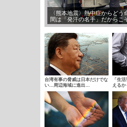
〈熊本地震〉熱中症からどう
間は「発汗の名手」だからこ
台湾有事の脅威は日本だけでな
「生活
い…周辺海域に進出…
えるか