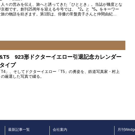
、人々の営みを伝え、旅へと誘ってきた「ひととき」。当誌が幾度とな
京都です。創刊25周年を迎える今号では、〝2〟と〝5〟をキーワー
な旅の物語を紡ぎます。第1部は、俳優の常盤貴子さんと仲間由紀…
&T5 923形ドクターイエロー引退記念カレンダー
けタイプ
T4」、そしてドクターイエロー「T5」の勇姿を、鉄道写真家・村上
々の厳選した写真で綴る。
最新記事一覧
会社案内
月刊Wedg