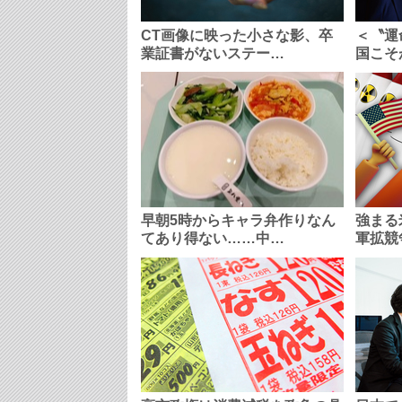
CT画像に映った小さな影、卒
＜〝運
業証書がないステー…
国こそ
早朝5時からキャラ弁作りなん
強まる
てあり得ない……中…
軍拡競