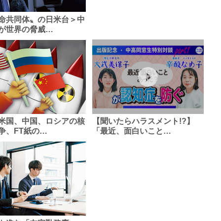
命共同体〟の日米台＞中
が世界の脅威…
米国、中国、ロシアの核
【聞いたらハラスメント!?】
争、FT紙の…
「最近、面白いこと…