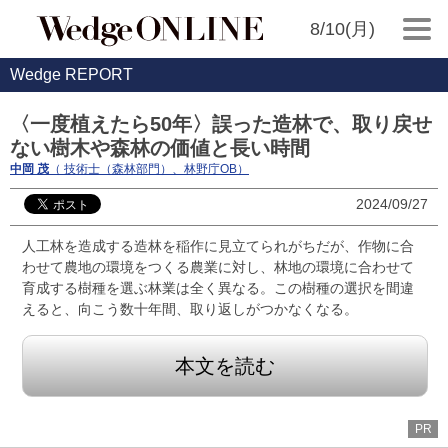
8/10(月)
Wedge REPORT
〈一度植えたら50年〉誤った造林で、取り戻せ
ない樹木や森林の価値と長い時間
中岡 茂
（ 技術士（森林部門）、林野庁OB）
2024/09/27
人工林を造成する造林を稲作に見立てられがちだが、作物に合
わせて農地の環境をつくる農業に対し、林地の環境に合わせて
育成する樹種を選ぶ林業は全く異なる。この樹種の選択を間違
えると、向こう数十年間、取り返しがつかなくなる。
本文を読む
PR