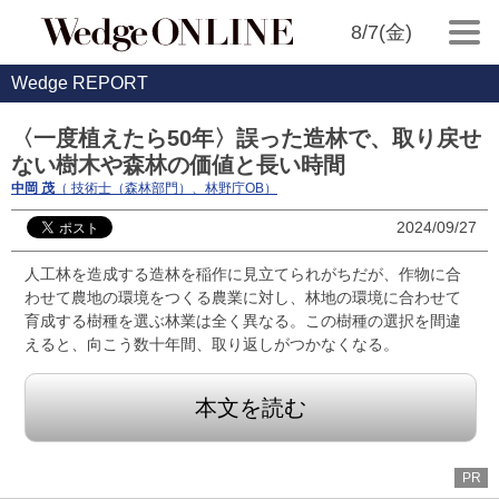
8/7(金)
Wedge REPORT
〈一度植えたら50年〉誤った造林で、取り戻せ
ない樹木や森林の価値と長い時間
中岡 茂
（ 技術士（森林部門）、林野庁OB）
2024/09/27
人工林を造成する造林を稲作に見立てられがちだが、作物に合
わせて農地の環境をつくる農業に対し、林地の環境に合わせて
育成する樹種を選ぶ林業は全く異なる。この樹種の選択を間違
えると、向こう数十年間、取り返しがつかなくなる。
本文を読む
PR