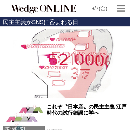
8/7(金)
民主主義がSNSに呑まれる日
これぞ〝日本産〟の民主主義 江戸
時代の試行錯誤に学べ
2025/04/01