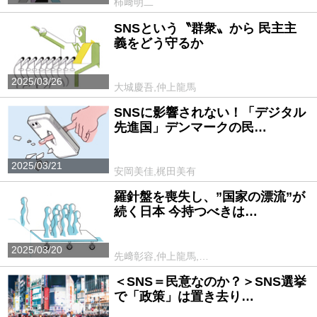
柿﨑明二
SNSという〝群衆〟から 民主主
義をどう守るか
2025/03/26
大城慶吾,仲上龍馬
SNSに影響されない！「デジタル
先進国」デンマークの民…
2025/03/21
安岡美佳,梶田美有
羅針盤を喪失し、”国家の漂流”が
続く日本 今持つべきは…
2025/03/20
先﨑彰容,仲上龍馬,…
＜SNS＝民意なのか？＞SNS選挙
で「政策」は置き去り…