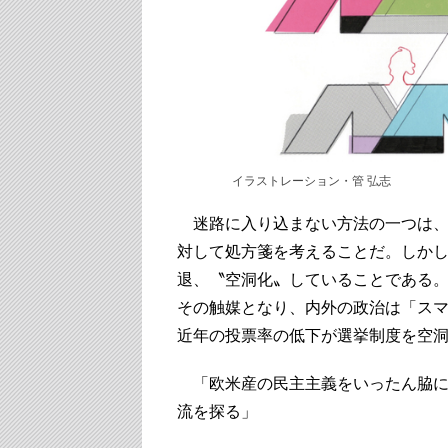
イラストレーション・管 弘志
迷路に入り込まない方法の一つは、
対して処方箋を考えることだ。しか
退、〝空洞化〟していることである。
その触媒となり、内外の政治は「ス
近年の投票率の低下が選挙制度を空
「欧米産の民主主義をいったん脇に
流を探る」