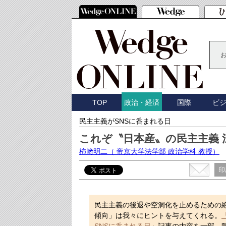
TOP
国際
ビ
政治・経済
民主主義がSNSに呑まれる日
これぞ〝日本産〟の民主主義 
柿﨑明二
（ 帝京大学法学部 政治学科 教授）
印
民主主義の後退や空洞化を止めるための
傾向」は我々にヒントを与えてくれる。