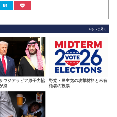
»もっと見る
サウジアラビア原子力協
野党・民主党の攻撃材料と米有
が持…
権者の投票…