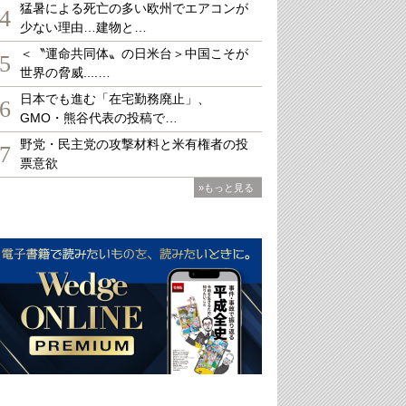
猛暑による死亡の多い欧州でエアコンが
4
少ない理由…建物と…
＜〝運命共同体〟の日米台＞中国こそが
5
世界の脅威....…
日本でも進む「在宅勤務廃止」、
6
GMO・熊谷代表の投稿で…
野党・民主党の攻撃材料と米有権者の投
7
票意欲
»もっと見る