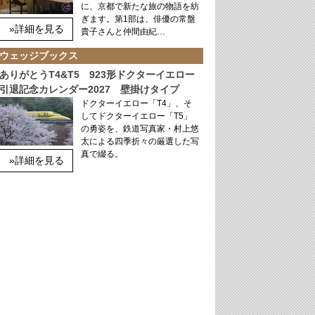
に、京都で新たな旅の物語を紡
ぎます。第1部は、俳優の常盤
»詳細を見る
貴子さんと仲間由紀…
ウェッジブックス
ありがとうT4&T5 923形ドクターイエロー
引退記念カレンダー2027 壁掛けタイプ
ドクターイエロー「T4」、そ
してドクターイエロー「T5」
の勇姿を、鉄道写真家・村上悠
太による四季折々の厳選した写
真で綴る。
»詳細を見る