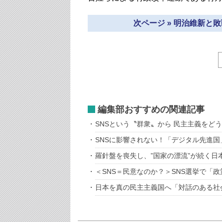
次ページ » 明治維新と
編集部おすすめの関連記事
SNSという〝群衆〟から 民主主義をど
SNSに影響されない！「デジタル先進
羅針盤を喪失し、”国家の漂流”が続く日
＜SNS＝民意なのか？＞SNS選挙で「
日本を真の民主主義国へ「対話のある社