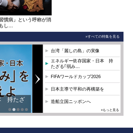
習慣病」という呼称が消
もし…
»すべての特集を見る
台湾「麗しの島」の実像
エネルギー依存国家・日本 持
たざる｢弱み…
FIFAワールドカップ2026
日本主導で平和の再構築を
本 持たざ
造船立国ニッポンへ
»もっと見る