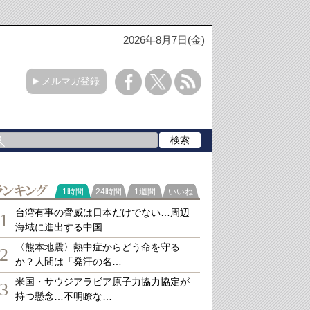
2026年8月7日(金)
メルマガ登録
ランキング
1時間
24時間
1週間
いいね
台湾有事の脅威は日本だけでない…周辺
1
海域に進出する中国…
〈熊本地震〉熱中症からどう命を守る
2
か？人間は「発汗の名…
米国・サウジアラビア原子力協力協定が
3
持つ懸念…不明瞭な…