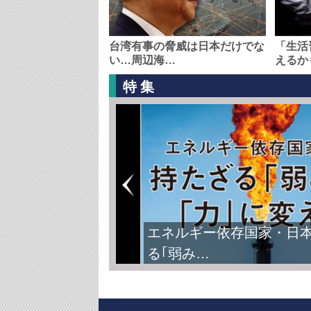
台湾有事の脅威は日本だけでな
「生活
い…周辺海…
えるか
特集
エネルギー依存国家・日
る｢弱み…