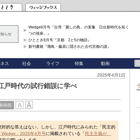
Wedge8月号『台湾「麗しの島」の実像 日台新時代を拓く「3
つの視座」』
お知らせ
ひととき8月号『京都 2と5の物語』
新刊書籍『飛鳥・藤原に隠された古代宮都の謎』
ジネス
社会
ライフ
特集
動画
2025年4月1日
江戸時代の試行錯誤に学べ
刷画面
絶対的な答えはない。しかし、江戸時代にみられた「民主的
「Wedge」2025年4月号
に掲載されている「
民主主義が