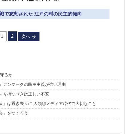
敗戦で忘却された 江戸の村の民主的傾向
1
2
次へ
う守るか
国」デンマークの民主主義が強い理由
本 今持つべきは正しい不安
政策」は置き去りに 人類総メディア時代で大切なこと
会」をつくろう