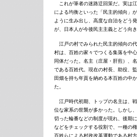
これが筆者の迷路迂回策だ。実は江
による均衡といった「民主的傾向」
ように生み出し、高度な自治をどう
が、日本人が今後民主主義とどう向
江戸の村でみられた民主的傾向の代
村は、百姓の家々でつくる集落を中
同体だった。名主（庄屋・肝煎）、
である百姓代。現在の村長、助役、
田畑を持ち年貢を納める本百姓の中
た。
江戸時代初期、トップの名主は、戦
位な家系の世襲が多かった。しかし
切った輪番などの制度が現れ、後期
などをチェックする役割で、一種の
百姓らによる村政改革運動である村