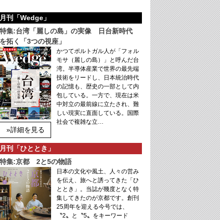
月刊「Wedge」
特集:台湾「麗しの島」の実像 日台新時代
を拓く「3つの視座」
かつてポルトガル人が「フォル
モサ（麗しの島）」と呼んだ台
湾。半導体産業で世界の最先端
技術をリードし、日本統治時代
の記憶も、歴史の一部として内
包している。一方で、現在は米
中対立の最前線に立たされ、難
しい現実に直面している。国際
社会で複雑な立…
»詳細を見る
月刊「ひととき」
特集:京都 2と5の物語
日本の文化や風土、人々の営み
を伝え、旅へと誘ってきた「ひ
ととき」。当誌が幾度となく特
集してきたのが京都です。創刊
25周年を迎える今号では、
〝2〟と〝5〟をキーワード