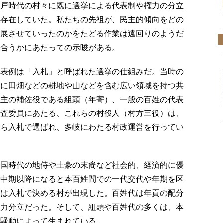
戸時代の村々に既に選挙による代表制や権力の分立
が存在していた。私たちの先祖が、民主的傾向をどの
発展させていったのかをたどる作業は遠回りのようだ
き合うかにあたっての示唆がある。
表例は「入札」と呼ばれた選挙の仕組みだ。当時の
心に田畑などの耕地や山などを含む広い領域を持つ共
名主の補佐役である組頭（年寄）、一般の百姓の代表
監査委員にあたる、これらの村役人（村方三役）は、
から入札で選ばれ、多岐にわたる村政運営を行ってい
国時代の地侍や土豪の末裔など社会的、経済的に優
、中期以降になると本百姓間での一代交代や年期を区
には入札で決める村が出現した。百姓代は年貢の配分
権力分立だった。そして、組頭や百姓代の多くは、本
方騒動によって生まれている。