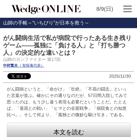
8/9(日)
山師の手帳～“いちびり”が日本を救う～
がん闘病生活で私が病院で行ったある生き残り
ゲーム――孤独に「負ける人」と「打ち勝つ
人」の決定的な違いとは？
山師のガンファイター 第17回
中村繁夫
（ 智探庵代表）
2025/11/30
がん闘病というと、「命がけ」「壮絶」「不屈の闘志」といっ
た言葉が並ぶ。確かにその通りなのだが、57日間入院してみて
思ったのは、もう少し違う表現も必要だということだ。たとえ
ば、「退屈との戦い」「ヒマとの全面戦争」「病院食との知恵
比べ」。そして何より、「孤独との微妙な駆け引き」である。
本文を読む