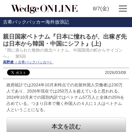
8/7(金)
古希バックパッカー海外放浪記
親日国家ベトナム『日本に憧れるが、出稼ぎ先
は日本から韓国・中国にシフト』(上)
『雨に祟られた晩秋の南北ベトナム、中国国境の町からサイゴン
へ』 第5回
高野凌
（ 古希バックパッカー）
2026/03/08
政府統計では2024年10月末時点での在留外国人労働者は230万
人であり、2026年現在では250万人を超えていると思われる。
2024年10月末での国別内訳ではベトナム57万人と全体の25%を
占めている。つまり日本で働く外国人の４人に１人はベトナム
人ということになる。
本文を読む