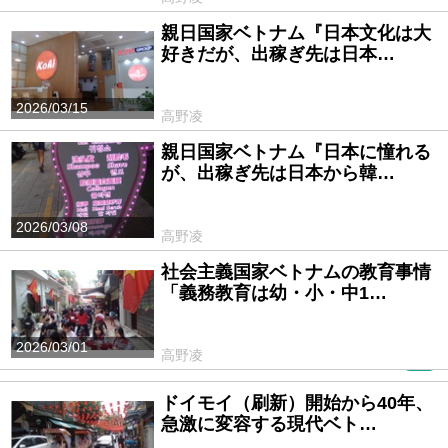
親日国家ベトナム『日本文化は大
好きだが、出稼ぎ先は日本…
2026/03/15
高野凌
親日国家ベトナム『日本に憧れる
が、出稼ぎ先は日本から韓…
2026/03/08
高野凌
社会主義国家ベトナムの教育事情
「義務教育は幼・小・中1…
2026/03/01
高野凌
PR
ドイモイ（刷新）開始から40年、
急激に変容する現代ベト…