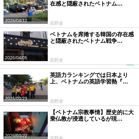
在感と隠蔽されたベトナム…
2026/04/12
高野凌
ベトナムを席捲する韓国の存在感
と隠蔽されたベトナム戦争…
2026/04/05
高野凌
PR
英語力ランキングでは日本より
上、ベトナムの英語学習熱『…
2026/03/29
高野凌
【ベトナム宗教事情】歴史的に大
乗仏教が浸透しているが現…
2026/03/22
高野凌