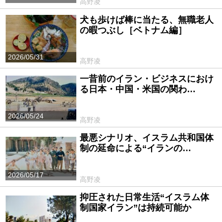
高野凌
犬も歩けば棒に当たる、無職老人
の暇つぶし［ベトナム編］
2026/05/31
高野凌
一昔前のイラン・ビジネスにおけ
る日本・中国・米国の関わ…
2026/05/24
高野凌
最悪シナリオ、イスラム共和国体
制の延命による“イランの…
2026/05/17
高野凌
抑圧された日常生活“イスラム体
制国家イラン”は持続可能か