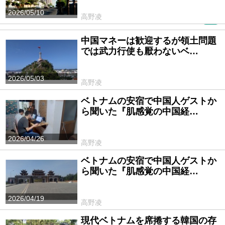
2026/05/10
高野凌
PR
中国マネーは歓迎するが領土問題
では武力行使も厭わないベ…
2026/05/03
高野凌
ベトナムの安宿で中国人ゲストか
ら聞いた『肌感覚の中国経…
2026/04/26
高野凌
ベトナムの安宿で中国人ゲストか
ら聞いた『肌感覚の中国経…
2026/04/19
高野凌
現代ベトナムを席捲する韓国の存