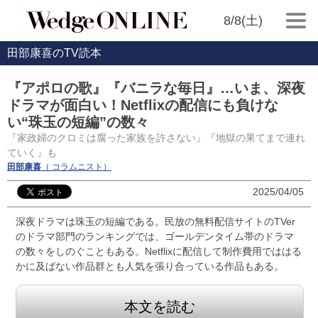
8/8(土)
田部康喜のTV読本
『アポロの歌』『バニラな毎日』…いま、深夜
ドラマが面白い！Netflixの配信にも負けな
い“珠玉の短編”の数々
『家政婦のクロミは腐った家族を許さない』『地獄の果てまで連れ
ていく』も
田部康喜
（ コラムニスト）
2025/04/05
深夜ドラマは珠玉の短編である。民放の無料配信サイトのTVer
のドラマ部門のランキングでは、ゴールデンタイム帯のドラマ
の数々をしのぐこともある。Netflixに配信して制作費用でははる
かに及ばない作品群とも人気を張り合っている作品もある。
本文を読む