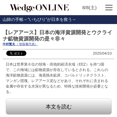
8/8(土)
山師の手帳～“いちびり”が日本を救う～
【レアアース】日本の海洋資源開発とウクライ
ナ鉱物資源開発の是々非々
中村繁夫
（ 智探庵代表）
2025/04/10
日本は世界第６位の領海・排他的経済水域（EEZ）を持つ国
で、この海域には鉱物資源が存在しているとされる。これらの
海洋鉱物資源には、海底熱水鉱床、コバルトリッチクラスト、
マンガン団塊、レアアース泥などがあり、それぞれに含まれる
金属や存在する水深が異なるため、特殊な技術開発が必要とな
る。
本文を読む