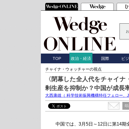
TOP
国際
ビ
政治・経済
チャイナ・ウォッチャーの視点
〈閉幕した全人代をチャイナ
剰生産を抑制か？中国が成長
大西康雄
（ 科学技術振興機構特任フェロー、J
印
中国では、3月5日～12日に第14