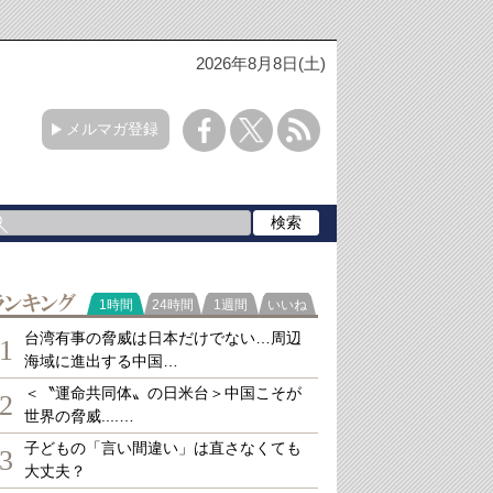
2026年8月8日(土)
メルマガ登録
ランキング
1時間
24時間
1週間
いいね
台湾有事の脅威は日本だけでない…周辺
1
海域に進出する中国…
＜〝運命共同体〟の日米台＞中国こそが
2
世界の脅威....…
子どもの「言い間違い」は直さなくても
3
大丈夫？