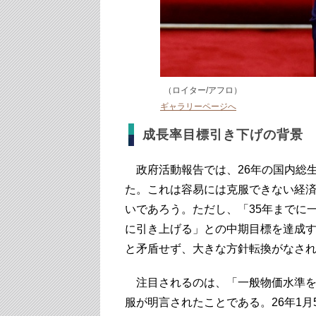
（ロイター/アフロ）
ギャラリーページへ
成長率目標引き下げの背景
政府活動報告では、26年の国内総生
た。これは容易には克服できない経
いであろう。ただし、「35年までに
に引き上げる」との中期目標を達成す
と矛盾せず、大きな方針転換がなさ
注目されるのは、「一般物価水準を
服が明言されたことである。26年1月