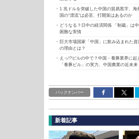
1 兆ドルを突破した中国の貿易黒字、
国の“漂流”は必至、打開策はあるのか
どうなる？日中の経済関係 「制裁」は
困難な実情
巨大市場国家「中国」に飲み込まれた資
の理由とは？
えっ!?ビルの中で？中国・養豚業界に起
「養豚ビル」の実力、中国農業の近未来
バックナンバー
新着記事