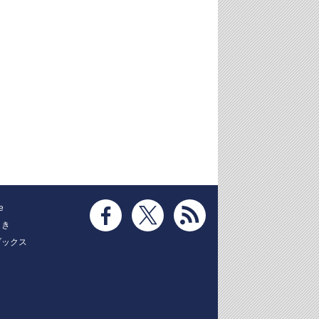
e
とき
ブックス