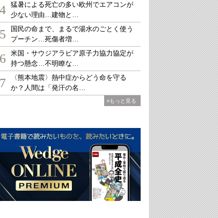
猛暑による死亡の多い欧州でエアコンが
4
少ない理由…建物と…
国民の命まで、まるで湯水のごとく使う
5
プーチン…死傷者増…
米国・サウジアラビア原子力協力協定が
6
持つ懸念…不明瞭な…
〈熊本地震〉熱中症からどう命を守る
7
か？人間は「発汗の名…
»もっと見る