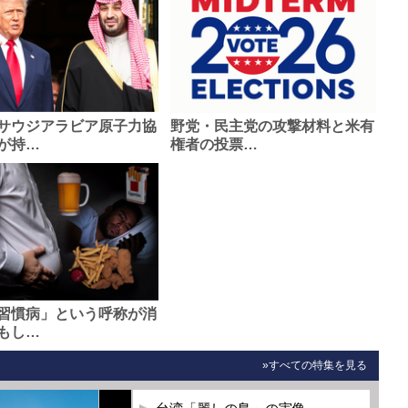
サウジアラビア原子力協
野党・民主党の攻撃材料と米有
が持…
権者の投票…
習慣病」という呼称が消
もし…
»すべての特集を見る