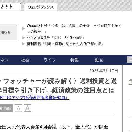
Wedge8月号『台湾「麗しの島」の実像 日台新時代を拓く「3
つの視座」』
お知らせ
ひととき8月号『京都 2と5の物語』
新刊書籍『飛鳥・藤原に隠された古代宮都の謎』
ジネス
社会
ライフ
特集
動画
2026年3月17日
・ウォッチャーが読み解く〉過剰投資と過
率目標を引き下げ…経済政策の注目点とは
ETROアジア経済研究所名誉研究員）
刷画面
期全国人民代表大会第4回会議（以下、全人代）が開催