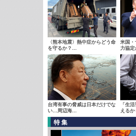
〈熊本地震〉熱中症からどう命
米国・
を守るか？…
力協定
台湾有事の脅威は日本だけでな
「生活
い…周辺海…
えるか
特集