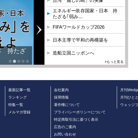
台湾「麗しの島」の実像
エネルギー依存国家・日本 持
たざる｢弱み…
FIFAワールドカップ2026
日本主導で平和の再構築を
本 持たざ
造船立国ニッポンへ
»もっと見る
最新記事一覧
会社案内
月刊Wedg
ランキング
採用情報
月刊ひと
特集一覧
著作権について
ウェッジ
メルマガ登録
プライバシーポリシーについて
特定商取引法に基づく表示
広告のご案内
お問い合わせ