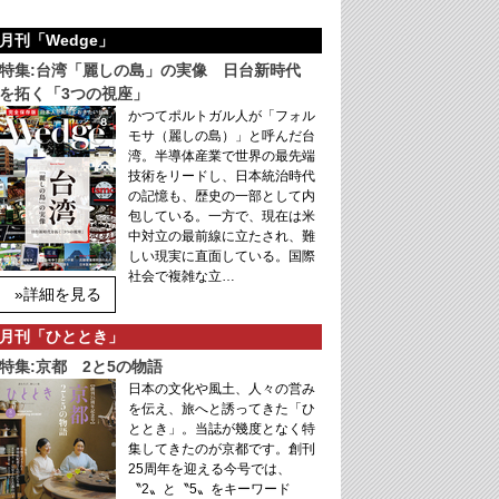
月刊「Wedge」
特集:台湾「麗しの島」の実像 日台新時代
を拓く「3つの視座」
かつてポルトガル人が「フォル
モサ（麗しの島）」と呼んだ台
湾。半導体産業で世界の最先端
技術をリードし、日本統治時代
の記憶も、歴史の一部として内
包している。一方で、現在は米
中対立の最前線に立たされ、難
しい現実に直面している。国際
社会で複雑な立…
»詳細を見る
月刊「ひととき」
特集:京都 2と5の物語
日本の文化や風土、人々の営み
を伝え、旅へと誘ってきた「ひ
ととき」。当誌が幾度となく特
集してきたのが京都です。創刊
25周年を迎える今号では、
〝2〟と〝5〟をキーワード