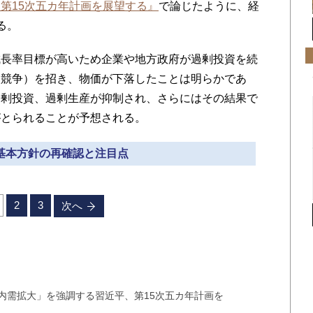
第15次五カ年計画を展望する』
で論じたように、経
る。
長率目標が高いため企業や地方政府が過剰投資を続
内競争）を招き、物価が下落したことは明らかであ
過剰投資、過剰生産が抑制され、さらにはその結果で
がとられることが予想される。
 基本方針の再確認と注目点
2
3
次へ
内需拡大」を強調する習近平、第15次五カ年計画を