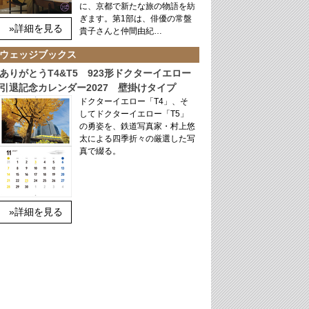
に、京都で新たな旅の物語を紡
ぎます。第1部は、俳優の常盤
»詳細を見る
貴子さんと仲間由紀…
ウェッジブックス
ありがとうT4&T5 923形ドクターイエロー
引退記念カレンダー2027 壁掛けタイプ
ドクターイエロー「T4」、そ
してドクターイエロー「T5」
の勇姿を、鉄道写真家・村上悠
太による四季折々の厳選した写
真で綴る。
»詳細を見る