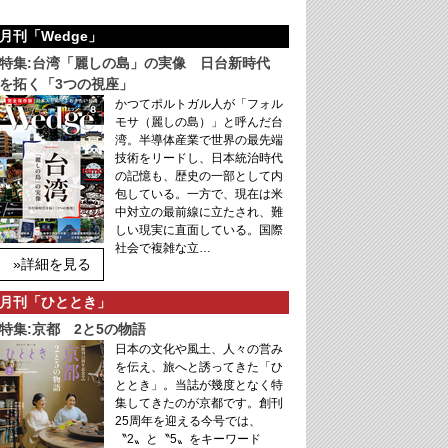
月刊「Wedge」
特集:台湾「麗しの島」の実像 日台新時代
を拓く「3つの視座」
かつてポルトガル人が「フォル
モサ（麗しの島）」と呼んだ台
湾。半導体産業で世界の最先端
技術をリードし、日本統治時代
の記憶も、歴史の一部として内
包している。一方で、現在は米
中対立の最前線に立たされ、難
しい現実に直面している。国際
社会で複雑な立…
»詳細を見る
月刊「ひととき」
特集:京都 2と5の物語
日本の文化や風土、人々の営み
を伝え、旅へと誘ってきた「ひ
ととき」。当誌が幾度となく特
集してきたのが京都です。創刊
25周年を迎える今号では、
〝2〟と〝5〟をキーワード