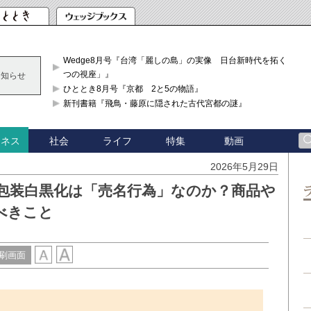
Wedge8月号『台湾「麗しの島」の実像 日台新時代を拓く「3
つの視座」』
お知らせ
ひととき8月号『京都 2と5の物語』
新刊書籍『飛鳥・藤原に隠された古代宮都の謎』
社会
ライフ
特集
動画
ジネス
2026年5月29日
包装白黒化は「売名行為」なのか？商品や
べきこと
刷画面