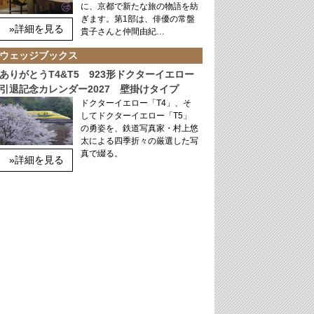
に、京都で新たな旅の物語を紡
ぎます。第1部は、俳優の常盤
»詳細を見る
貴子さんと仲間由紀…
ウェッジブックス
ありがとうT4&T5 923形ドクターイエロー
引退記念カレンダー2027 壁掛けタイプ
ドクターイエロー「T4」、そ
してドクターイエロー「T5」
の勇姿を、鉄道写真家・村上悠
太による四季折々の厳選した写
真で綴る。
»詳細を見る