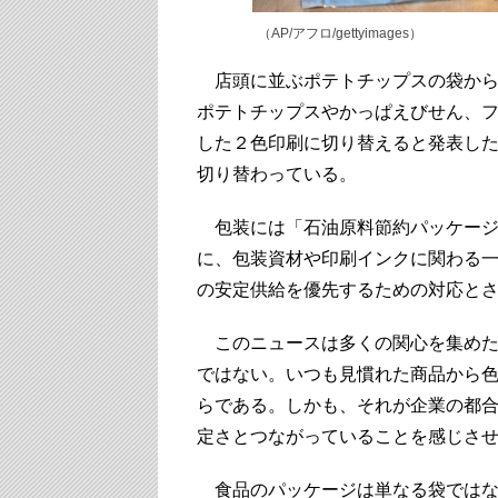
（AP/アフロ/gettyimages）
店頭に並ぶポテトチップスの袋から
ポテトチップスやかっぱえびせん、
した２色印刷に切り替えると発表した
切り替わっている。
包装には「石油原料節約パッケージ
に、包装資材や印刷インクに関わる
の安定供給を優先するための対応と
このニュースは多くの関心を集めた
ではない。いつも見慣れた商品から
らである。しかも、それが企業の都
定さとつながっていることを感じさ
食品のパッケージは単なる袋ではな