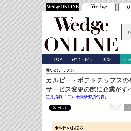
TOP
政治・経済
国際
ビ
商いのレッスン
カルビー・ポテトチップスの
サービス変更の際に企業がす
笹井清範
（ 商い未来研究所代表）
印
◆今日のお悩み