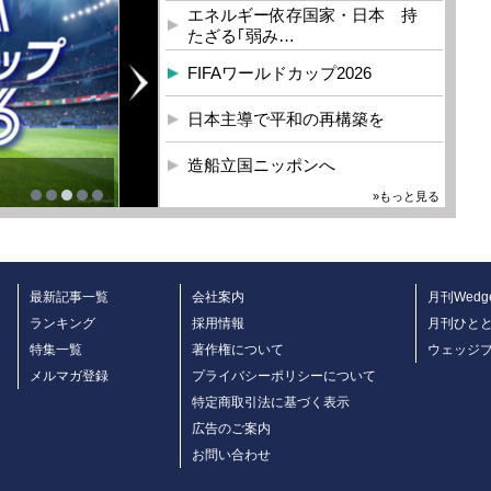
エネルギー依存国家・日本 持
たざる｢弱み…
FIFAワールドカップ2026
日本主導で平和の再構築を
造船立国ニッポンへ
»もっと見る
最新記事一覧
会社案内
月刊Wedg
ランキング
採用情報
月刊ひと
特集一覧
著作権について
ウェッジ
メルマガ登録
プライバシーポリシーについて
特定商取引法に基づく表示
広告のご案内
お問い合わせ