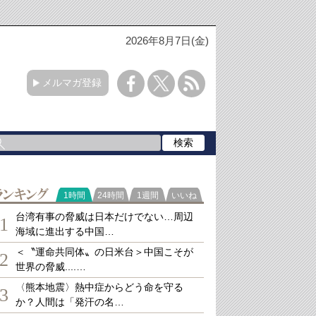
2026年8月7日(金)
メルマガ登録
ランキング
1時間
24時間
1週間
いいね
台湾有事の脅威は日本だけでない…周辺
1
海域に進出する中国…
＜〝運命共同体〟の日米台＞中国こそが
2
世界の脅威....…
〈熊本地震〉熱中症からどう命を守る
3
か？人間は「発汗の名…