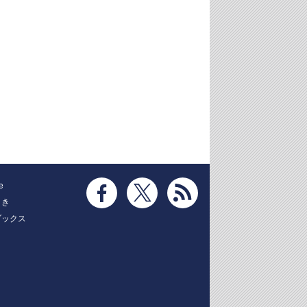
e
とき
ブックス