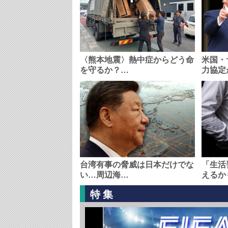
〈熊本地震〉熱中症からどう命
米国・
を守るか？…
力協定
台湾有事の脅威は日本だけでな
「生活
い…周辺海…
えるか
特集