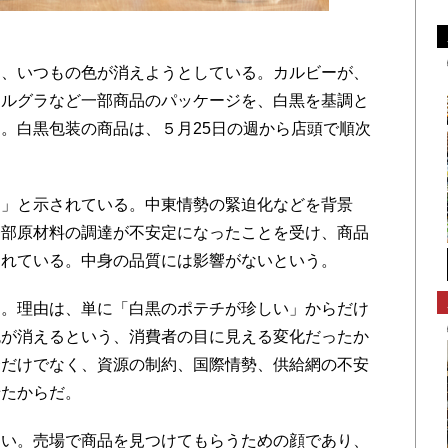
、いつもの色が消えようとしている。カルビーが、
フルグラなど一部商品のパッケージを、白黒を基調と
。白黒包装の商品は、５月25日の週から店頭で順次
」と示されている。中東情勢の緊迫化などを背景
一部原材料の調達が不安定になったことを受け、商品
されている。中身の品質には影響がないという。
。理由は、単に「白黒のポテチが珍しい」からだけ
色が消えるという、消費者の目に見える変化だったか
合だけでなく、資源の制約、国際情勢、供給網の不安
せたからだ。
い。売場で商品を見つけてもらうための顔であり、