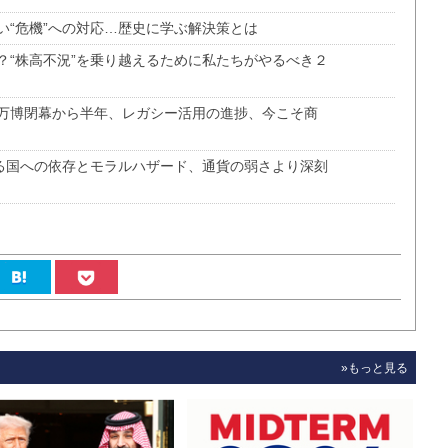
い“危機”への対応…歴史に学ぶ解決策とは
？“株高不況”を乗り越えるために私たちがやるべき２
万博閉幕から半年、レガシー活用の進捗、今こそ商
まる国への依存とモラルハザード、通貨の弱さより深刻
»もっと見る