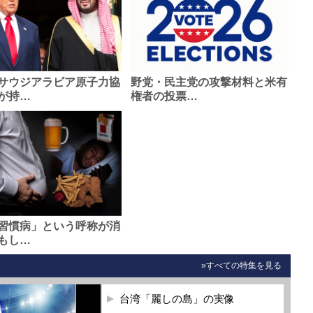
サウジアラビア原子力協
野党・民主党の攻撃材料と米有
が持…
権者の投票…
習慣病」という呼称が消
もし…
»すべての特集を見る
台湾「麗しの島」の実像