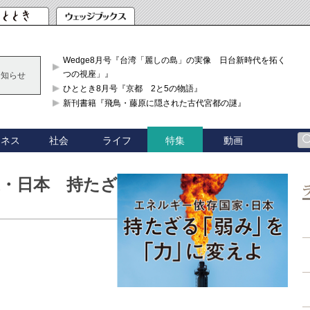
Wedge8月号『台湾「麗しの島」の実像 日台新時代を拓く「3
つの視座」』
お知らせ
ひととき8月号『京都 2と5の物語』
新刊書籍『飛鳥・藤原に隠された古代宮都の謎』
ジネス
社会
ライフ
動画
特集
・日本 持たざる｢弱み」を｢力」に変