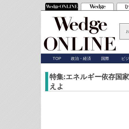
TOP
政治・経済
国際
ビ
特集:エネルギー依存国家
えよ