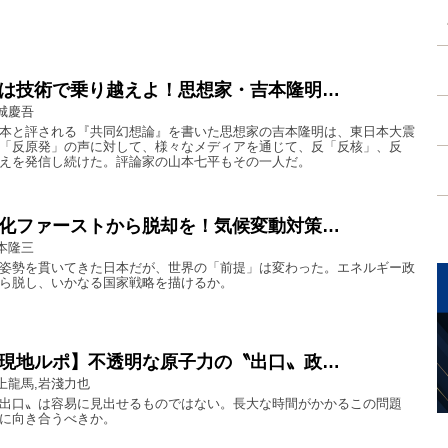
は技術で乗り越えよ！思想家・吉本隆明…
城慶吾
本と評される『共同幻想論』を書いた思想家の吉本隆明は、東日本大震
「反原発」の声に対して、様々なメディアを通じて、反「反核」、反
えを発信し続けた。評論家の山本七平もその一人だ。
化ファーストから脱却を！気候変動対策…
本隆三
姿勢を貫いてきた日本だが、世界の「前提」は変わった。エネルギー政
ら脱し、いかなる国家戦略を描けるか。
現地ルポ】不透明な原子力の〝出口〟政…
上龍馬,岩淺力也
出口〟は容易に見出せるものではない。長大な時間がかかるこの問題
に向き合うべきか。