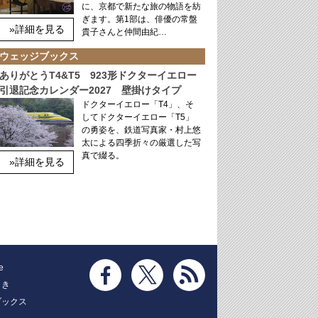
に、京都で新たな旅の物語を紡
ぎます。第1部は、俳優の常盤
»詳細を見る
貴子さんと仲間由紀…
ウェッジブックス
ありがとうT4&T5 923形ドクターイエロー
引退記念カレンダー2027 壁掛けタイプ
ドクターイエロー「T4」、そ
してドクターイエロー「T5」
の勇姿を、鉄道写真家・村上悠
太による四季折々の厳選した写
真で綴る。
»詳細を見る
e
とき
ブックス