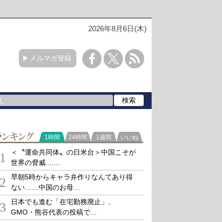
2026年8月6日(木)
メルマガ登録
ランキング
1時間
24時間
1週間
いいね
＜〝運命共同体〟の日米台＞中国こそが
1
世界の脅威....…
早朝5時からキャラ弁作りなんてあり得
2
ない……中国のお母…
日本でも進む「在宅勤務廃止」、
3
GMO・熊谷代表の投稿で…