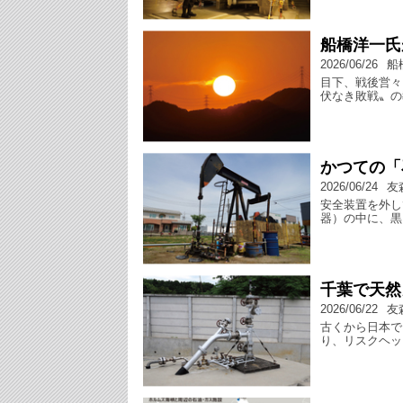
船橋洋一氏
2026/06/26
船
目下、戦後営々
伏なき敗戦〟の
かつての「
2026/06/24
友
安全装置を外し
器）の中に、黒
千葉で天然
2026/06/22
友
古くから日本で
り、リスクヘッ