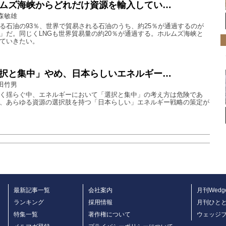
ムズ海峡からどれだけ資源を輸入してい…
森敏雄
る石油の93％、世界で貿易される石油のうち、約25％が通過するのが
」だ。同じくLNGも世界貿易量の約20％が通過する。ホルムズ海峡と
ていきたい。
択と集中」やめ、日本らしいエネルギー…
田竹男
く揺らぐ中、エネルギーにおいて「選択と集中」の考え方は危険であ
、あらゆる資源の選択肢を持つ「日本らしい」エネルギー戦略の策定が
最新記事一覧
会社案内
月刊Wedg
ランキング
採用情報
月刊ひと
特集一覧
著作権について
ウェッジ