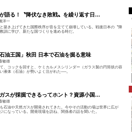
が語る！〝降伏なき敗戦〟を繰り返す日…
橋洋一
と築き上げてきた国際秩序が音を立てて崩壊している。戦後日本の〝降
教訓に学び、新たな国づくりを進める時だ。
石油王国」秋田 日本で石油を掘る意味
森敏雄
て、コックを回すと、ケミカルメスシリンダー（ガラス製の円筒状の容
い液体（石油）が勢いよく注がれた──。
ガスが採掘できるってホント？資源小国…
森敏雄
も石油や天然ガスが開発されてきた。今やその活動の場は世界に広が
ジになっている。開発現場を訪ね、関係者の話を聞いた。