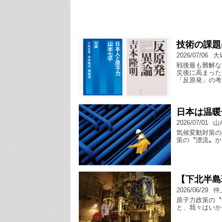
技術の課題
2026/07/06
大
戦後最も難解な
災後に高まった
「反原発」の考
日本は温暖
2026/07/01
山
気候変動対策の
策の〝漂流〟か
【下北半島
2026/06/29
仲
原子力政策の〝
と、我々はいか