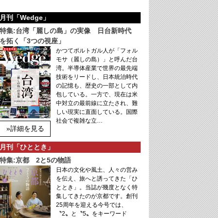
月刊「Wedge」
特集:台湾「麗しの島」の実像 日台新時代
を拓く「3つの視座」
かつてポルトガル人が「フォル
モサ（麗しの島）」と呼んだ台
湾。半導体産業で世界の最先端
技術をリードし、日本統治時代
の記憶も、歴史の一部として内
包している。一方で、現在は米
中対立の最前線に立たされ、難
しい現実に直面している。国際
社会で複雑な立…
»詳細を見る
月刊「ひととき」
特集:京都 2と5の物語
日本の文化や風土、人々の営み
を伝え、旅へと誘ってきた「ひ
ととき」。当誌が幾度となく特
集してきたのが京都です。創刊
25周年を迎える今号では、
〝2〟と〝5〟をキーワード