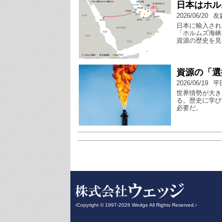
日本はホル
2026/06/20
友
日本に輸入され
「ホルムズ海峡
資源の歴史を見
資源の「選
2026/06/19
平
世界情勢が大き
る。歴史に学び
必要だ。
‹Copyright © 1997-2026 Wedge All Rights Reserved.›