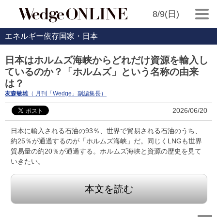
8/9(日)
エネルギー依存国家・日本
日本はホルムズ海峡からどれだけ資源を輸入し
ているのか？「ホルムズ」という名称の由来
は？
友森敏雄
（ 月刊「Wedge」副編集長）
2026/06/20
日本に輸入される石油の93％、世界で貿易される石油のうち、
約25％が通過するのが「ホルムズ海峡」だ。同じくLNGも世界
貿易量の約20％が通過する。ホルムズ海峡と資源の歴史を見て
いきたい。
本文を読む