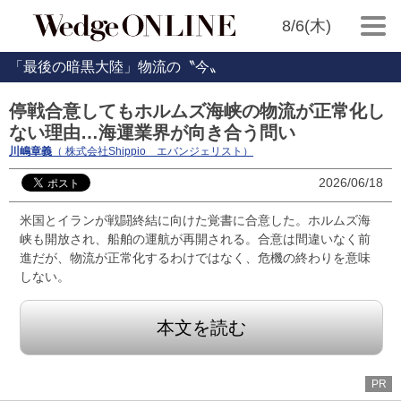
8/6(木)
「最後の暗黒大陸」物流の〝今〟
停戦合意してもホルムズ海峡の物流が正常化し
ない理由…海運業界が向き合う問い
川嶋章義
（ 株式会社Shippio エバンジェリスト）
2026/06/18
米国とイランが戦闘終結に向けた覚書に合意した。ホルムズ海
峡も開放され、船舶の運航が再開される。合意は間違いなく前
進だが、物流が正常化するわけではなく、危機の終わりを意味
しない。
本文を読む
PR