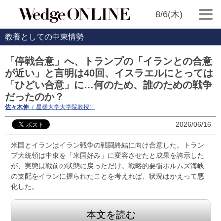
8/6(木)
教養としての中東情勢
「停戦合意」へ、トランプの「イランとの合意
が近い」と言明は40回、イスラエルにとっては
「ひどい合意」に…何のため、誰のための戦争
だったのか？
佐々木伸
（ 星槎大学大学院教授）
2026/06/16
米国とイランはイラン戦争の戦闘終結に向け合意した。トラン
プ大統領は中東を「米国好み」に変容させたと成果を誇示した
が、実態は戦前の状態に戻っただけ。戦略的要衝ホルムズ海峡
の支配をイランに握られたことを考えれば、状況はかえって悪
化した。
本文を読む