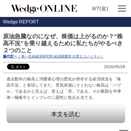
8/7(金)
Wedge REPORT
原油急騰なのになぜ、株価は上がるのか？“株
高不況”を乗り越えるために私たちがやるべき
２つのこと
藤代宏一
（ 第一生命経済研究所 経済調査部 主席エコノミスト）
2026/05/28
過去数年の株高と消費者心理の悪化が併存する経済状況を「株
高不況」と表現してきた。景気実感にそぐわない株高は「バブ
ル」であるかと言えば、答えは「否」である。その要因を半導
体一極集中とインフレの二面性に焦点を当てる。
本文を読む