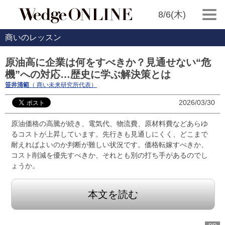
8/6(木)
商いのレッスン
原油高に企業は何をすべきか？見通せない“危
機”への対応…歴史に学ぶ解決策とは
笹井清範
（ 商い未来研究所代表）
2026/03/30
原油価格の高騰が続き、電気代、物流費、原材料費などあらゆ
るコストが上昇しています。先行きも見通しにくく、どこまで
耐えればよいのか判断が難しい状況です。価格転嫁すべきか、
コスト削減を優先すべきか、それとも別の打ち手があるのでし
ょうか。
本文を読む