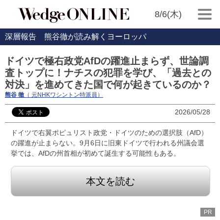
8/6(木)
深層報告 熊谷徹が読み解くヨーロッパ
ドイツで極右政党AfDの躍進止まらず、世論調
査トップに！ナチスの犯罪を学び、「過去との
対決」を進めてきた国で何が起きているのか？
熊谷 徹
（ 元NHKワシントン特派員）
2026/05/28
ドイツで右翼ポピュリスト政党・ドイツのための選択肢（AfD）
の躍進が止まらない。9月6日に旧東ドイツで行われる州議会選
挙では、AfDの州首相が初めて誕生する可能性もある。
本文を読む
PR