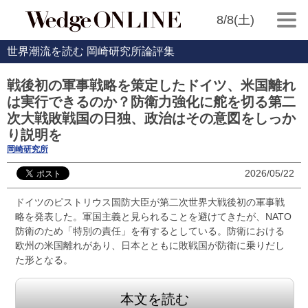
8/8(土)
世界潮流を読む 岡崎研究所論評集
戦後初の軍事戦略を策定したドイツ、米国離れ
は実行できるのか？防衛力強化に舵を切る第二
次大戦敗戦国の日独、政治はその意図をしっか
り説明を
岡崎研究所
2026/05/22
ドイツのピストリウス国防大臣が第二次世界大戦後初の軍事戦
略を発表した。軍国主義と見られることを避けてきたが、NATO
防衛のため「特別の責任」を有するとしている。防衛における
欧州の米国離れがあり、日本とともに敗戦国が防衛に乗りだし
た形となる。
本文を読む