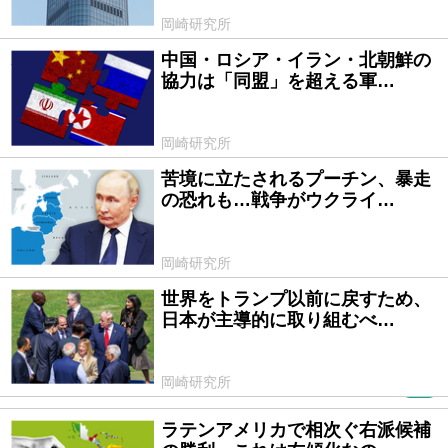
岡崎研究所
中国・ロシア・イラン・北朝鮮の
2026/07/22
協力は「同盟」を超える軍…
岡崎研究所
苦境に立たされるプーチン、暴走
2026/07/21
の恐れも…戦争がウクライ…
岡崎研究所
世界をトランプ以前に戻すため、
2026/07/20
日本が主導的に取り組むべ…
岡崎研究所
PR
ラテンアメリカで相次ぐ右派候補
2026/07/17