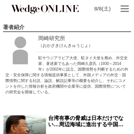
8/8(土)
著者紹介
岡崎研究所
（おかざきけんきゅうじょ）
駐サウジアラビア大使、駐タイ大使を務め、外交史
家、著述家でもあった岡崎久彦氏（1930～2014
年）が2002年に設立。国際情勢を判断するための外
交・安全保障に関する情報提供事業として、外国メディアの外交・国
際情勢に関する社説、論説、解説記事等の概要を紹介し、それにコメ
ントを付した情報分析を政府機関や企業等に提供、国際情勢について
の研究会を開催している。
台湾有事の脅威は日本だけでな
2026/08/07
い…周辺海域に進出する中国…