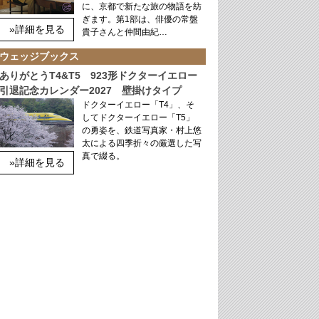
に、京都で新たな旅の物語を紡
ぎます。第1部は、俳優の常盤
»詳細を見る
貴子さんと仲間由紀…
ウェッジブックス
ありがとうT4&T5 923形ドクターイエロー
引退記念カレンダー2027 壁掛けタイプ
ドクターイエロー「T4」、そ
してドクターイエロー「T5」
の勇姿を、鉄道写真家・村上悠
太による四季折々の厳選した写
真で綴る。
»詳細を見る