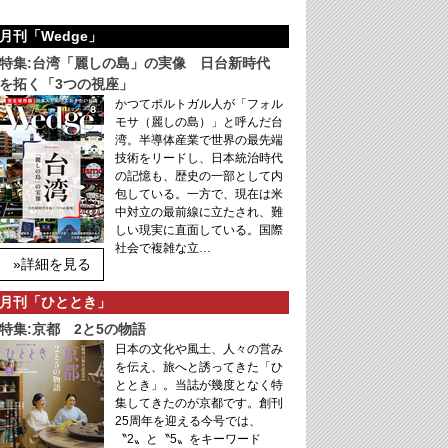
月刊「Wedge」
特集:台湾「麗しの島」の実像 日台新時代
を拓く「3つの視座」
かつてポルトガル人が「フォル
モサ（麗しの島）」と呼んだ台
湾。半導体産業で世界の最先端
技術をリードし、日本統治時代
の記憶も、歴史の一部として内
包している。一方で、現在は米
中対立の最前線に立たされ、難
しい現実に直面している。国際
社会で複雑な立…
»詳細を見る
月刊「ひととき」
特集:京都 2と5の物語
日本の文化や風土、人々の営み
を伝え、旅へと誘ってきた「ひ
ととき」。当誌が幾度となく特
集してきたのが京都です。創刊
25周年を迎える今号では、
〝2〟と〝5〟をキーワード