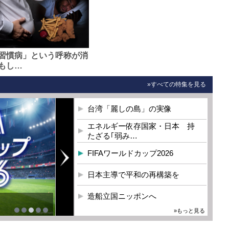
習慣病」という呼称が消
もし…
»すべての特集を見る
台湾「麗しの島」の実像
エネルギー依存国家・日本 持
たざる｢弱み…
FIFAワールドカップ2026
日本主導で平和の再構築を
造船立国ニッポンへ
»もっと見る