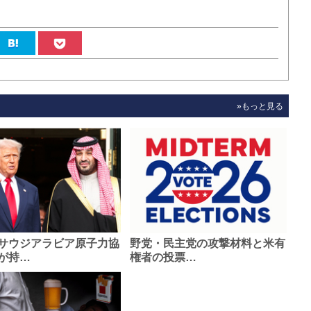
»もっと見る
サウジアラビア原子力協
野党・民主党の攻撃材料と米有
が持…
権者の投票…