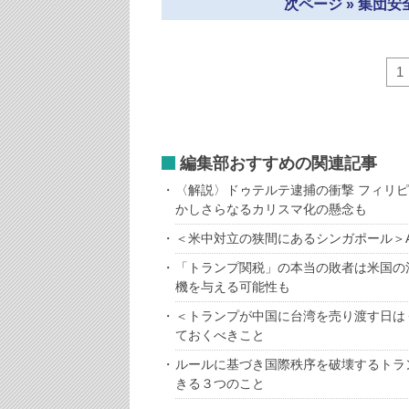
次ページ » 集団
1
編集部おすすめの関連記事
〈解説〉ドゥテルテ逮捕の衝撃 フィリ
かしさらなるカリスマ化の懸念も
＜米中対立の狭間にあるシンガポール＞A
「トランプ関税」の本当の敗者は米国の
機を与える可能性も
＜トランプが中国に台湾を売り渡す日は
ておくべきこと
ルールに基づき国際秩序を破壊するトラ
きる３つのこと