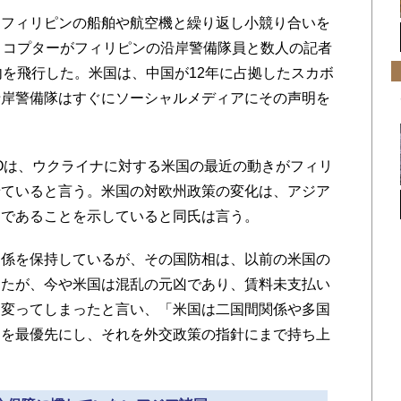
フィリピンの船舶や航空機と繰り返し小競り合いを
リコプターがフィリピンの沿岸警備隊員と数人の記者
内を飛行した。米国は、中国が12年に占拠したスカボ
沿岸警備隊はすぐにソーシャルメディアにその声明を
Oは、ウクライナに対する米国の最近の動きがフィリ
せていると言う。米国の対欧州政策の変化は、アジア
きであることを示していると同氏は言う。
係を保持しているが、その国防相は、以前の米国の
ったが、今や米国は混乱の元凶であり、賃料未支払い
に変ってしまったと言い、「米国は二国間関係や多国
けを最優先にし、それを外交政策の指針にまで持ち上