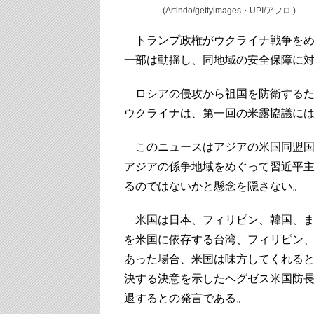
(Artindo/gettyimages・UPI/アフロ )
トランプ政権がウクライナ戦争をめ
一部は動揺し、同地域の安全保障に
ロシアの侵攻から祖国を防衛するた
ウクライナは、第一回の米露協議に
このニュースはアジアの米国同盟国
アジアの係争地域をめぐって習近平
るのではないかと懸念を隠さない。
米国は日本、フィリピン、韓国、ま
を米国に依存する台湾、フィリピン
あった場合、米国は味方してくれる
決する決意を示したヘグゼス米国防
退するとの発言である。