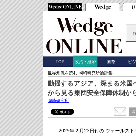
TOP
国際
ビ
政治・経済
世界潮流を読む 岡崎研究所論評集
動揺するアジア、深まる米国
から見る集団安全保障体制か
岡崎研究所
印
2025年２月23日付の ウォール