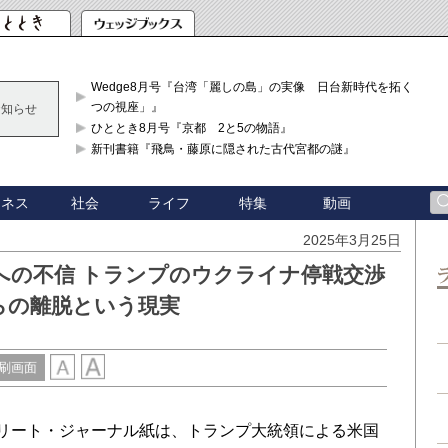
Wedge8月号『台湾「麗しの島」の実像 日台新時代を拓く「3
つの視座」』
お知らせ
ひととき8月号『京都 2と5の物語』
新刊書籍『飛鳥・藤原に隠された古代宮都の謎』
ジネス
社会
ライフ
特集
動画
2025年3月25日
への不信 トランプのウクライナ停戦交渉
らの離脱という現実
刷画面
ストリート・ジャーナル紙は、トランプ大統領による米国