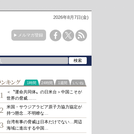
2026年8月7日(金)
メルマガ登録
ランキング
1時間
24時間
1週間
いいね
＜〝運命共同体〟の日米台＞中国こそが
1
世界の脅威....…
米国・サウジアラビア原子力協力協定が
2
持つ懸念…不明瞭な…
台湾有事の脅威は日本だけでない…周辺
3
海域に進出する中国…