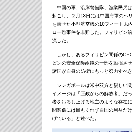
中国の軍、沿岸警備隊、漁業民兵は
起こし、２月18日には中国海軍のヘ
を乗せた小型航空機の10フィート以
ロー礁事件を非難した。フィリピン
流した。
しかし、あるフィリピン関係のCE
ピンの安全保障組織の一部を動揺さ
諸国が自身の防衛にもっと努力すべ
シンガポールは米中双方と親しい関
イメージは「圧政からの解放者」だ
者を吊るし上げる地主のような存在
間関係には目もくれず自国の利益だ
げている」と述べた。