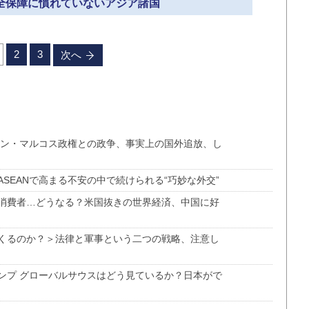
安全保障に慣れていないアジア諸国
2
3
次へ
ピン・マルコス政権との政争、事実上の国外追放、し
SEANで高まる不安の中で続けられる“巧妙な外交”
消費者…どうなる？米国抜きの世界経済、中国に好
くるのか？＞法律と軍事という二つの戦略、注意し
ンプ グローバルサウスはどう見ているか？日本がで