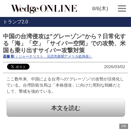
8/6(木)
トランプ2.0
中国の台湾侵攻は”グレーゾン”から？日常化す
る「海」「空」「サイバー空間」での攻勢、米
国も乗り出すサイバー攻撃対策
斎藤 彰
（ ジャーナリスト、元読売新聞アメリカ総局長）
2026/03/02
ここ数年来、中国による台湾への“グレーゾン”の攻勢が活発化し
ている。台湾防衛当局は「本格侵攻」に向けた周到な戦略だと
して、警戒を強めている。
本文を読む
PR