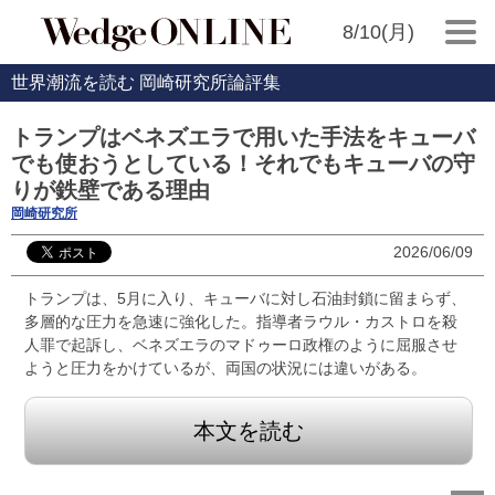
8/10(月)
世界潮流を読む 岡崎研究所論評集
トランプはベネズエラで用いた手法をキューバ
でも使おうとしている！それでもキューバの守
りが鉄壁である理由
岡崎研究所
2026/06/09
トランプは、5月に入り、キューバに対し石油封鎖に留まらず、
多層的な圧力を急速に強化した。指導者ラウル・カストロを殺
人罪で起訴し、ベネズエラのマドゥーロ政権のように屈服させ
ようと圧力をかけているが、両国の状況には違いがある。
本文を読む