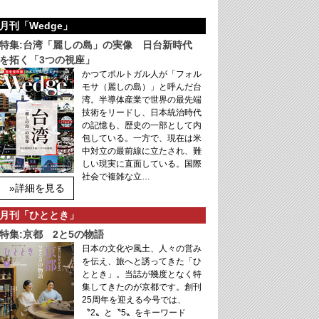
月刊「Wedge」
特集:台湾「麗しの島」の実像 日台新時代
を拓く「3つの視座」
かつてポルトガル人が「フォル
モサ（麗しの島）」と呼んだ台
湾。半導体産業で世界の最先端
技術をリードし、日本統治時代
の記憶も、歴史の一部として内
包している。一方で、現在は米
中対立の最前線に立たされ、難
しい現実に直面している。国際
社会で複雑な立…
»詳細を見る
月刊「ひととき」
特集:京都 2と5の物語
日本の文化や風土、人々の営み
を伝え、旅へと誘ってきた「ひ
ととき」。当誌が幾度となく特
集してきたのが京都です。創刊
25周年を迎える今号では、
〝2〟と〝5〟をキーワード