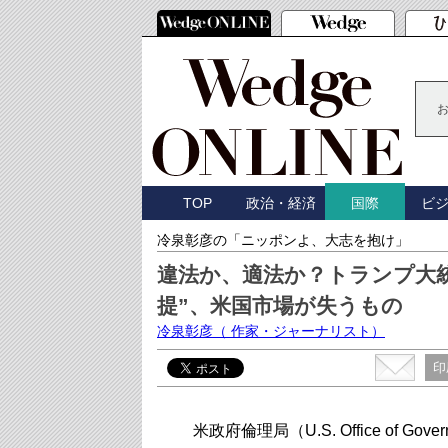
TOP
政治・経済
ビ
国際
冷泉彰彦の「ニッポンよ、大志を抱け」
違法か、適法か？トランプ大
提”、米国市場が失うもの
冷泉彰彦
（ 作家・ジャーナリスト）
印
米政府倫理局（U.S. Office of Go