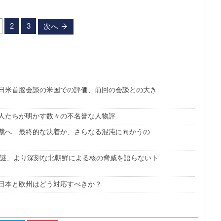
2
3
次へ
日米首脳会談の米国での評価、前回の会談との大き
人たちが明かす数々の不名誉な人物評
裁へ…最終的な決着か、さらなる混沌に向かうの
の謎、より深刻な北朝鮮による核の脅威を語らないト
日本と欧州はどう対応すべきか？