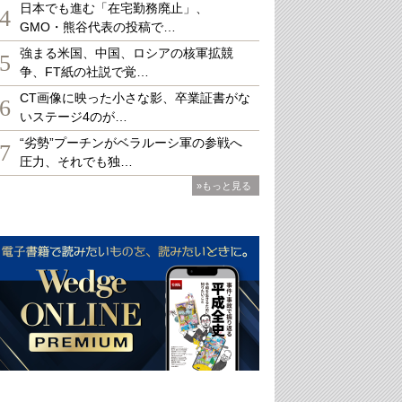
日本でも進む「在宅勤務廃止」、
4
GMO・熊谷代表の投稿で…
強まる米国、中国、ロシアの核軍拡競
5
争、FT紙の社説で覚…
CT画像に映った小さな影、卒業証書がな
6
いステージ4のが…
“劣勢”プーチンがベラルーシ軍の参戦へ
7
圧力、それでも独…
»もっと見る