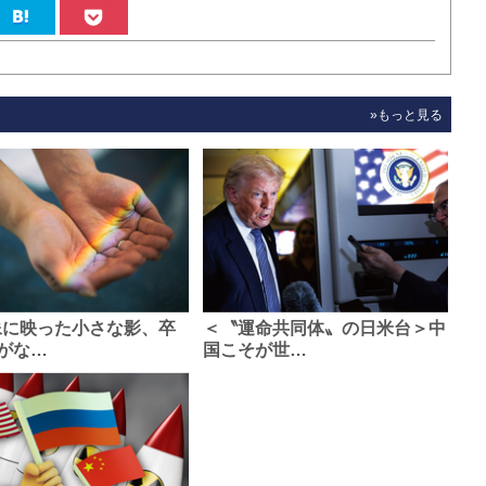
»もっと見る
像に映った小さな影、卒
＜〝運命共同体〟の日米台＞中
がな…
国こそが世…