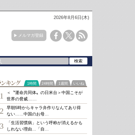
2026年8月6日(木)
メルマガ登録
ランキング
1時間
24時間
1週間
いいね
＜〝運命共同体〟の日米台＞中国こそが
1
世界の脅威....…
早朝5時からキャラ弁作りなんてあり得
2
ない……中国のお母…
「生活習慣病」という呼称が消えるかも
3
しれない理由…「自…