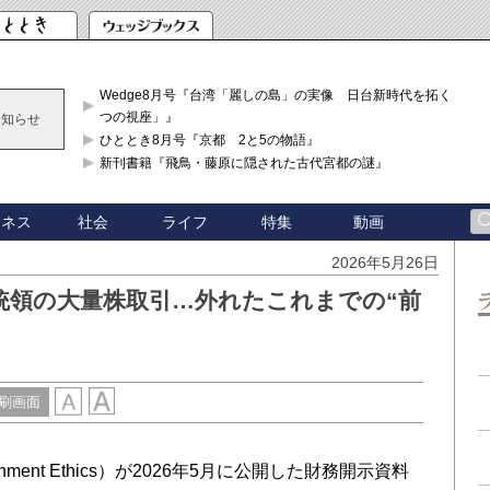
Wedge8月号『台湾「麗しの島」の実像 日台新時代を拓く「3
つの視座」』
お知らせ
ひととき8月号『京都 2と5の物語』
新刊書籍『飛鳥・藤原に隠された古代宮都の謎』
ジネス
社会
ライフ
特集
動画
2026年5月26日
統領の大量株取引…外れたこれまでの“前
刷画面
vernment Ethics）が2026年5月に公開した財務開示資料