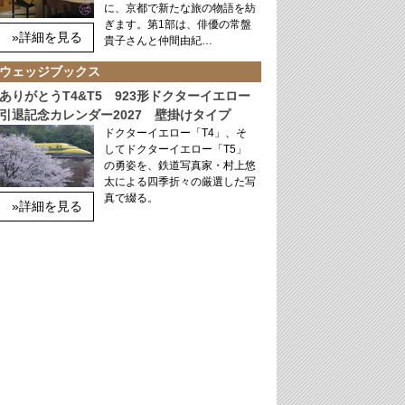
に、京都で新たな旅の物語を紡
ぎます。第1部は、俳優の常盤
»詳細を見る
貴子さんと仲間由紀…
ウェッジブックス
ありがとうT4&T5 923形ドクターイエロー
引退記念カレンダー2027 壁掛けタイプ
ドクターイエロー「T4」、そ
してドクターイエロー「T5」
の勇姿を、鉄道写真家・村上悠
太による四季折々の厳選した写
真で綴る。
»詳細を見る