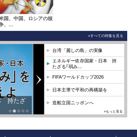
米国、中国、ロシアの核
争、…
»すべての特集を見る
台湾「麗しの島」の実像
エネルギー依存国家・日本 持
たざる｢弱み…
FIFAワールドカップ2026
日本主導で平和の再構築を
本 持たざ
造船立国ニッポンへ
»もっと見る