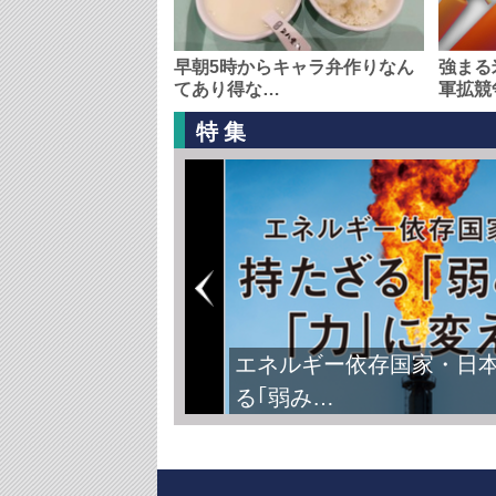
早朝5時からキャラ弁作りなん
強まる
てあり得な…
軍拡競
特集
エネルギー依存国家・日
る｢弱み…