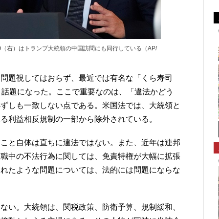
O（右）はトランプ大統領の中国訪問にも同行している（AP/
問題視してはおらず、最近では有名な「くら寿司
、話題になった。ここで重要なのは、「違法かどう
必ずしも一致しない点である。米国法では、大統領と
れる利益相反規制の一部から除外されている。
こと自体は直ちに違法ではない。また、近年は連邦
在職中の不法行為に関しては、免責特権が大幅に拡張
されたような問題については、法的には問題にならな
ない。大統領は、関税政策、防衛予算、規制緩和、