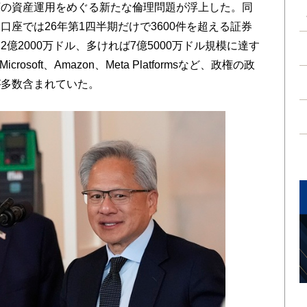
領の資産運用をめぐる新たな倫理問題が浮上した。同
座では26年第1四半期だけで3600件を超える証券
億2000万ドル、多ければ7億5000万ドル規模に達す
osoft、Amazon、Meta Platformsなど、政権の政
が多数含まれていた。