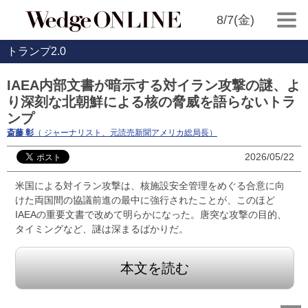
8/7(金)
トランプ2.0
IAEA内部文書が暗示する対イラン攻撃の謎、よ
り深刻な北朝鮮による核の脅威を語らないトラ
ンプ
斎藤 彰
（ ジャーナリスト、元読売新聞アメリカ総局長）
2026/05/22
米国による対イラン攻撃は、核施設安全管理をめぐる合意に向
けた両国間の協議前進の最中に強行されたことが、このほど
IAEAの重要文書で改めて明らかになった。唐突な攻撃の目的、
タイミングなど、謎は深まるばかりだ。
本文を読む