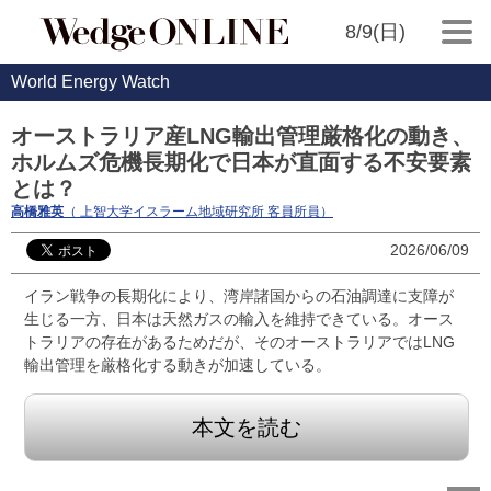
8/9(日)
World Energy Watch
オーストラリア産LNG輸出管理厳格化の動き、
ホルムズ危機長期化で日本が直面する不安要素
とは？
高橋雅英
（ 上智大学イスラーム地域研究所 客員所員）
2026/06/09
イラン戦争の長期化により、湾岸諸国からの石油調達に支障が
生じる一方、日本は天然ガスの輸入を維持できている。オース
トラリアの存在があるためだが、そのオーストラリアではLNG
輸出管理を厳格化する動きが加速している。
本文を読む