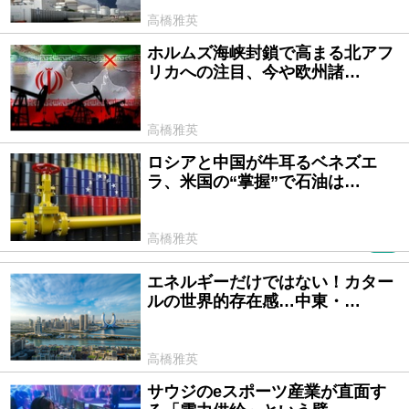
高橋雅英
ホルムズ海峡封鎖で高まる北アフ
2026/03/12
リカへの注目、今や欧州諸…
高橋雅英
ロシアと中国が牛耳るベネズエ
2026/01/15
ラ、米国の“掌握”で石油は…
高橋雅英
PR
エネルギーだけではない！カター
2025/12/26
ルの世界的存在感…中東・…
高橋雅英
サウジのeスポーツ産業が直面す
2025/10/27