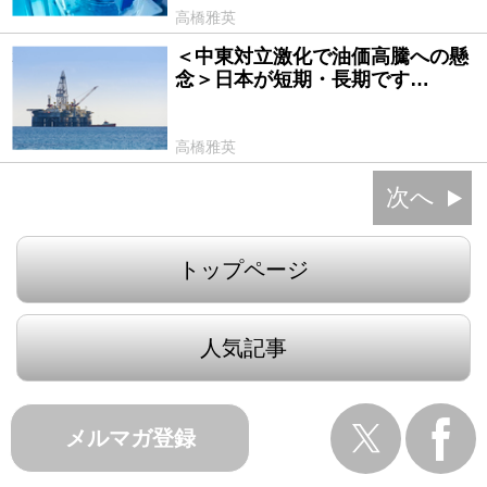
高橋雅英
＜中東対立激化で油価高騰への懸
2024/10/25
念＞日本が短期・長期です…
高橋雅英
次へ
トップページ
人気記事
メルマガ登録