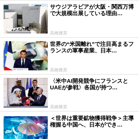
サウジアラビアが大阪・関西万博
2025/05/09
で大規模出展している理由…
高橋雅英
世界の“米国離れ”で注目高まるフ
2025/04/14
ランスの軍事産業、日本…
高橋雅英
〈米中AI開発競争にフランスと
2025/03/05
UAEが参戦〉各国が持つ…
高橋雅英
＜世界は重要鉱物獲得戦争＞主導
2025/01/15
権握る中国へ、日本ができ…