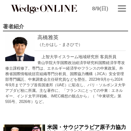
8/9(日)
著者紹介
高橋雅英
（たかはし・まさひで）
上智大学イスラーム地域研究所 客員所員
青山学院大学国際政治経済学研究科国際経済学専攻
修士課程修了。専門は、エネルギー経済学やフランスの中東政策。外
務省国際情報統括官組織専門分析員、国際協力機構（JICA）安全管理
部専門嘱託、中東調査会主任研究員などを歴任。2023年9月から2024
年9月までアラブ首長国連邦（UAE）に駐在し、パリ・ソルボンヌ大学
アブダビ校に所属。主な著作に、「フランスにとっての中東 : エネル
ギー、インド太平洋戦略、IMEC構想の観点から」（『中東研究』第
555号、2026年）など。
米国・サウジアラビア原子力協力
2026/08/07