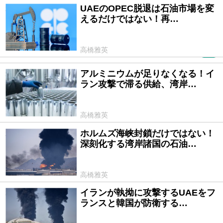
UAEのOPEC脱退は石油市場を変
2026/05/08
えるだけではない！再…
高橋雅英
PR
アルミニウムが足りなくなる！イ
2026/04/24
ラン攻撃で滞る供給、湾岸…
高橋雅英
ホルムズ海峡封鎖だけではない！
2026/03/31
深刻化する湾岸諸国の石油…
高橋雅英
イランが執拗に攻撃するUAEをフ
2026/03/26
ランスと韓国が防衛する…