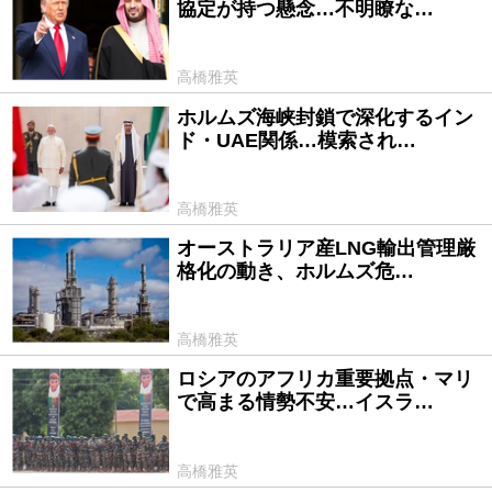
協定が持つ懸念…不明瞭な…
高橋雅英
ホルムズ海峡封鎖で深化するイン
2026/07/10
ド・UAE関係…模索され…
高橋雅英
オーストラリア産LNG輸出管理厳
2026/06/09
格化の動き、ホルムズ危…
高橋雅英
ロシアのアフリカ重要拠点・マリ
2026/05/25
で高まる情勢不安…イスラ…
高橋雅英