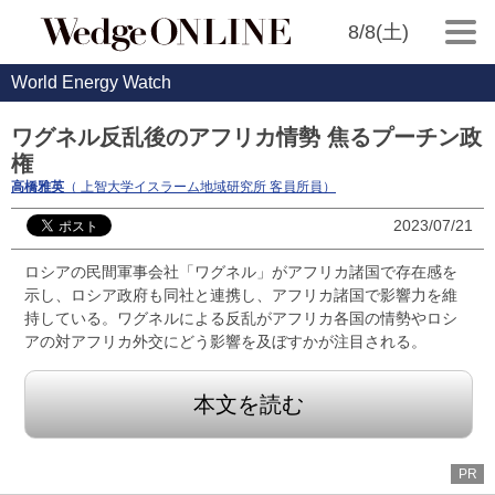
8/8(土)
World Energy Watch
ワグネル反乱後のアフリカ情勢 焦るプーチン政
権
高橋雅英
（ 上智大学イスラーム地域研究所 客員所員）
2023/07/21
ロシアの民間軍事会社「ワグネル」がアフリカ諸国で存在感を
示し、ロシア政府も同社と連携し、アフリカ諸国で影響力を維
持している。ワグネルによる反乱がアフリカ各国の情勢やロシ
アの対アフリカ外交にどう影響を及ぼすかが注目される。
本文を読む
PR