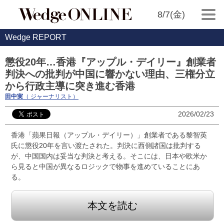
8/7(金)
Wedge REPORT
懲役20年…香港『アップル・デイリー』創業者
判決への批判が中国に響かない理由、三権分立
から行政主導に突き進む香港
田中実
（ ジャーナリスト）
2026/02/23
香港「蘋果日報（アップル・デイリー）」創業者である黎智英
氏に懲役20年を言い渡たされた。判決に西側諸国は批判する
が、中国国内は妥当な判決と考える。そこには、日本や欧米か
ら見ると中国が異なるロジックで物事を進めていることにあ
る。
本文を読む