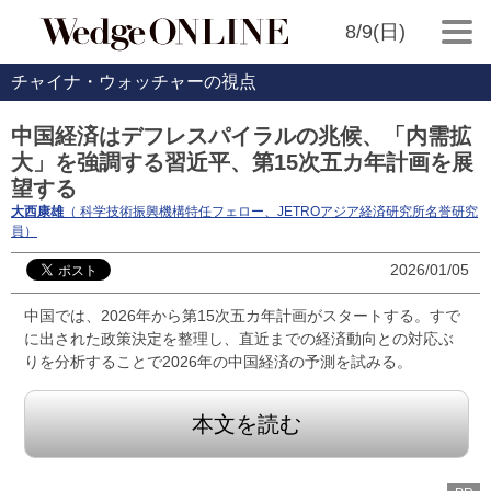
8/9(日)
チャイナ・ウォッチャーの視点
中国経済はデフレスパイラルの兆候、「内需拡
大」を強調する習近平、第15次五カ年計画を展
望する
大西康雄
（ 科学技術振興機構特任フェロー、JETROアジア経済研究所名誉研究
員）
2026/01/05
中国では、2026年から第15次五カ年計画がスタートする。すで
に出された政策決定を整理し、直近までの経済動向との対応ぶ
りを分析することで2026年の中国経済の予測を試みる。
本文を読む